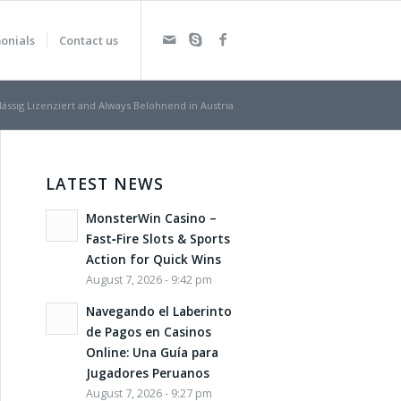
onials
Contact us
ässig Lizenziert and Always Belohnend in Austria
LATEST NEWS
MonsterWin Casino –
Fast‑Fire Slots & Sports
Action for Quick Wins
August 7, 2026 - 9:42 pm
Navegando el Laberinto
de Pagos en Casinos
Online: Una Guía para
Jugadores Peruanos
August 7, 2026 - 9:27 pm