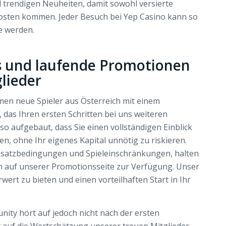
 trendigen Neuheiten, damit sowohl versierte
 Kosten kommen. Jeder Besuch bei Yep Casino kann so
e werden.
 und laufende Promotionen
lieder
men neue Spieler aus Österreich mit einem
as Ihren ersten Schritten bei uns weiteren
so aufgebaut, dass Sie einen vollständigen Einblick
n, ohne Ihr eigenes Kapital unnötig zu riskieren.
satzbedingungen und Spieleinschränkungen, halten
lich auf unserer Promotionsseite zur Verfügung. Unser
rwert zu bieten und einen vorteilhaften Start in Ihr
ty hört auf jedoch nicht nach der ersten
 auf die Wertschätzung unserer treuen Mitglieder