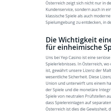
Österreich zeigt sich nicht nur i
Kundenservice, sondern auch in e
klassische Spiele als auch moderne
Spielumgebung zu entdecken, in de
Die Wichtigkeit ei
für einheimische Sp
Uns bei Yep Casino ist eine seriöse
Spielerlebnisses. In Österreich, wo
ist, gewährt unsere Lizenz der Ma
wesentliche Sicherheit. Diese Lize
Union und unterwirft uns einem har
der Spiele und die monetäre Integri
Spiele von neutralen Prüfstellen a
dass Spielereinlagen auf separaten 
Österreich ist dies die Gewissheit,