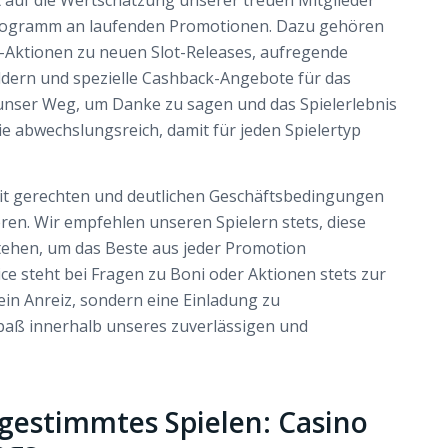
s Programm an laufenden Promotionen. Dazu gehören
l-Aktionen zu neuen Slot-Releases, aufregende
ldern und spezielle Cashback-Angebote für das
unser Weg, um Danke zu sagen und das Spielerlebnis
sie abwechslungsreich, damit für jeden Spielertyp
it gerechten und deutlichen Geschäftsbedingungen
ren. Wir empfehlen unseren Spielern stets, diese
tehen, um das Beste aus jeder Promotion
e steht bei Fragen zu Boni oder Aktionen stets zur
ein Anreiz, sondern eine Einladung zu
paß innerhalb unseres zuverlässigen und
gestimmtes Spielen: Casino