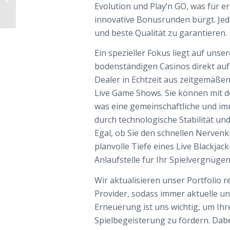
Evolution und Play’n GO, was für e
Sverige
innovative Bonusrunden bürgt. Je
und beste Qualität zu garantieren.
Ein spezieller Fokus liegt auf unse
bodenständigen Casinos direkt auf 
Dealer in Echtzeit aus zeitgemäßen 
Live Game Shows. Sie können mit d
was eine gemeinschaftliche und im
durch technologische Stabilität un
Egal, ob Sie den schnellen Nerven
planvolle Tiefe eines Live Blackjac
Anlaufstelle für Ihr Spielvergnügen
Wir aktualisieren unser Portfolio
Provider, sodass immer aktuelle un
Erneuerung ist uns wichtig, um Ihr
Spielbegeisterung zu fördern. Dabe