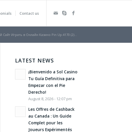
onials
Contact us
айт Играть в Онлайн Казино Pin Up.4170 (2)...
LATEST NEWS
¡Bienvenido a Sol Casino
Tu Guía Definitiva para
Empezar con el Pie
Derecho!
August 8, 2026 - 12:07 pm
Les Offres de Cashback
au Canada : Un Guide
Complet pour les
Joueurs Expérimentés