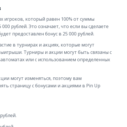
в
ых игроков, который равен 100% от суммы
 000 рублей. Это означает, что если вы сделаете
будет предоставлен бонус в 25 000 рублей.
астие в турнирах и акциях, которые могут
ыигрыши. Турниры и акции могут быть связаны с
 автоматах или с использованием определенных
кции могут изменяться, поэтому вам
ять страницу с бонусами и акциями в Pin Up
рублей.
рублей.