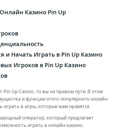
Онлайн Казино Pin Up
гроков
денциальность
я и Начать Играть в Pin Up Казино
вых Игроков в Pin Up Казино
ков
Pin Up Casino, то вы на правом пути. В этом
мущества и функции этого популярного онлайн-
ь играть в игры, которые вам нравятся.
ародный оператор, который предлагает
озможность играть в онлайн-казино.