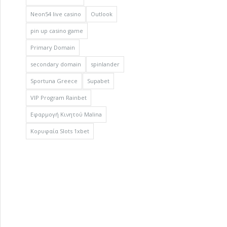
Neon54 live casino
Outlook
pin up casino game
Primary Domain
secondary domain
spinlander
Sportuna Greece
Supabet
VIP Program Rainbet
Εφαρμογή Κινητού Malina
Κορυφαία Slots 1xbet