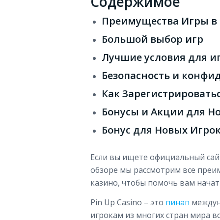
Содержимое
Преимущества Игры в 
Большой выбор игр
Лучшие условия для и
Безопасность и конфи
Как Зарегистрироватьс
Бонусы и Акции для Но
Бонус для Новых Игро
Если вы ищете официальный сайт 
обзоре мы рассмотрим все преи
казино, чтобы помочь вам начат
Pin Up Casino – это
пинап
междун
игрокам из многих стран мира в