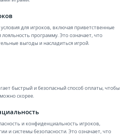
оков
е условия для игроков, включая приветственные
 лояльность программу. Это означает, что
ельные выгоды и насладиться игрой.
агает быстрый и безопасный способ оплаты, чтобы
 можно скорее.
нциальность
опасность и конфиденциальность игроков,
ии и системы безопасности. Это означает, что