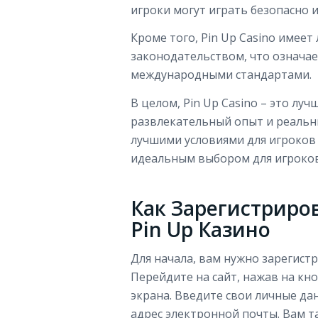
игроки могут играть безопасно и
Кроме того, Pin Up Casino имеет
законодательством, что означает
международными стандартами.
В целом, Pin Up Casino – это лу
развлекательный опыт и реальн
лучшими условиями для игроков и
идеальным выбором для игроков
Как Зарегистриров
Pin Up Казино
Для начала, вам нужно зарегист
Перейдите на сайт, нажав на кн
экрана. Введите свои личные да
адрес электронной почты. Вам т