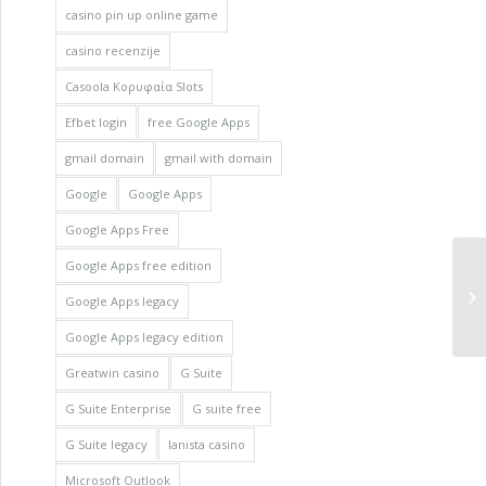
casino pin up online game
casino recenzije
Casoola Κορυφαία Slots
Efbet login
free Google Apps
gmail domain
gmail with domain
Google
Google Apps
Google Apps Free
Google Apps free edition
Lo
re
Google Apps legacy
in
Google Apps legacy edition
Greatwin casino
G Suite
G Suite Enterprise
G suite free
G Suite legacy
lanista casino
Microsoft Outlook