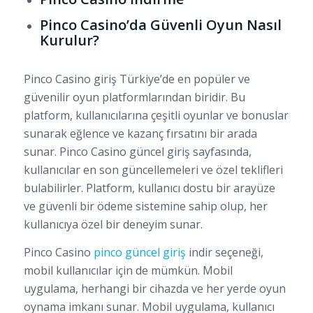
Pinco Casino’da Güvenli Oyun Nasıl
Kurulur?
Pinco Casino giriş Türkiye’de en popüler ve
güvenilir oyun platformlarından biridir. Bu
platform, kullanıcılarına çeşitli oyunlar ve bonuslar
sunarak eğlence ve kazanç fırsatını bir arada
sunar. Pinco Casino güncel giriş sayfasında,
kullanıcılar en son güncellemeleri ve özel teklifleri
bulabilirler. Platform, kullanıcı dostu bir arayüze
ve güvenli bir ödeme sistemine sahip olup, her
kullanıcıya özel bir deneyim sunar.
Pinco Casino
pinco güncel giriş
indir seçeneği,
mobil kullanıcılar için de mümkün. Mobil
uygulama, herhangi bir cihazda ve her yerde oyun
oynama imkanı sunar. Mobil uygulama, kullanıcı