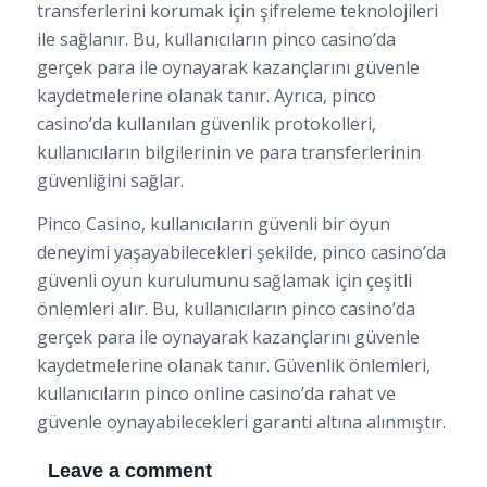
transferlerini korumak için şifreleme teknolojileri
ile sağlanır. Bu, kullanıcıların pinco casino’da
gerçek para ile oynayarak kazançlarını güvenle
kaydetmelerine olanak tanır. Ayrıca, pinco
casino’da kullanılan güvenlik protokolleri,
kullanıcıların bilgilerinin ve para transferlerinin
güvenliğini sağlar.
Pinco Casino, kullanıcıların güvenli bir oyun
deneyimi yaşayabilecekleri şekilde, pinco casino’da
güvenli oyun kurulumunu sağlamak için çeşitli
önlemleri alır. Bu, kullanıcıların pinco casino’da
gerçek para ile oynayarak kazançlarını güvenle
kaydetmelerine olanak tanır. Güvenlik önlemleri,
kullanıcıların pinco online casino’da rahat ve
güvenle oynayabilecekleri garanti altına alınmıştır.
Leave a comment