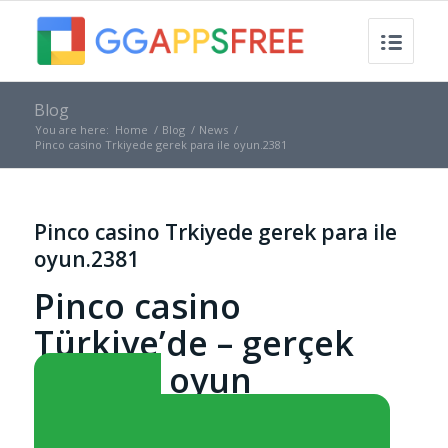
Blog
You are here:
Home
/
Blog
/
News
/
Pinco casino Trkiyede gerek para ile oyun.2381
Pinco casino Trkiyede gerek para ile
oyun.2381
Pinco casino
Türkiye’de – gerçek
para ile oyun
▶️