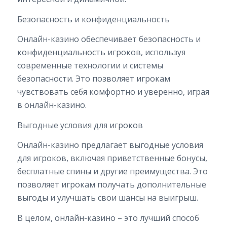
Безопасность и конфиденциальность
Онлайн-казино обеспечивает безопасность и
конфиденциальность игроков, используя
современные технологии и системы
безопасности. Это позволяет игрокам
чувствовать себя комфортно и уверенно, играя
в онлайн-казино.
Выгодные условия для игроков
Онлайн-казино предлагает выгодные условия
для игроков, включая приветственные бонусы,
бесплатные спины и другие преимущества. Это
позволяет игрокам получать дополнительные
выгоды и улучшать свои шансы на выигрыш.
В целом, онлайн-казино – это лучший способ