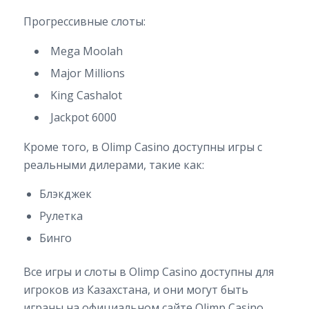
Прогрессивные слоты:
Mega Moolah
Major Millions
King Cashalot
Jackpot 6000
Кроме того, в Olimp Casino доступны игры с
реальными дилерами, такие как:
Блэкджек
Рулетка
Бинго
Все игры и слоты в Olimp Casino доступны для
игроков из Казахстана, и они могут быть
играны на официальном сайте Olimp Casino