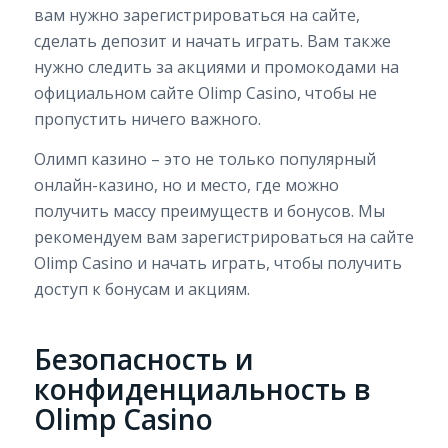
вам нужно зарегистрироваться на сайте,
сделать депозит и начать играть. Вам также
нужно следить за акциями и промокодами на
официальном сайте Olimp Casino, чтобы не
пропустить ничего важного.
Олимп казино – это не только популярный
онлайн-казино, но и место, где можно
получить массу преимуществ и бонусов. Мы
рекомендуем вам зарегистрироваться на сайте
Olimp Casino и начать играть, чтобы получить
доступ к бонусам и акциям.
Безопасность и
конфиденциальность в
Olimp Casino