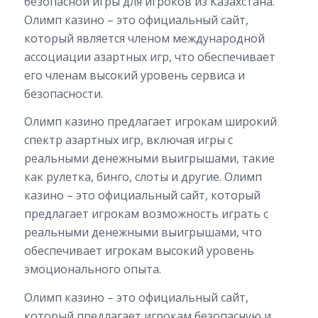
безопасной игры для игроков из Казахстана.
Олимп казино – это официальный сайт,
который является членом международной
ассоциации азартных игр, что обеспечивает
его членам высокий уровень сервиса и
безопасности.
Олимп казино предлагает игрокам широкий
спектр азартных игр, включая игры с
реальными денежными выигрышами, такие
как рулетка, бинго, слоты и другие. Олимп
казино – это официальный сайт, который
предлагает игрокам возможность играть с
реальными денежными выигрышами, что
обеспечивает игрокам высокий уровень
эмоционального опыта.
Олимп казино – это официальный сайт,
который предлагает игрокам безопасную и