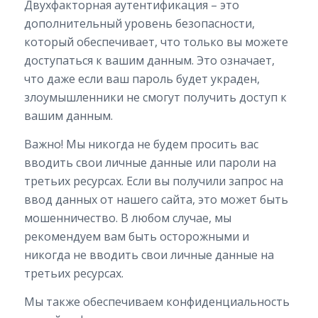
Двухфакторная аутентификация – это
дополнительный уровень безопасности,
который обеспечивает, что только вы можете
доступаться к вашим данным. Это означает,
что даже если ваш пароль будет украден,
злоумышленники не смогут получить доступ к
вашим данным.
Важно! Мы никогда не будем просить вас
вводить свои личные данные или пароли на
третьих ресурсах. Если вы получили запрос на
ввод данных от нашего сайта, это может быть
мошенничество. В любом случае, мы
рекомендуем вам быть осторожными и
никогда не вводить свои личные данные на
третьих ресурсах.
Мы также обеспечиваем конфиденциальность