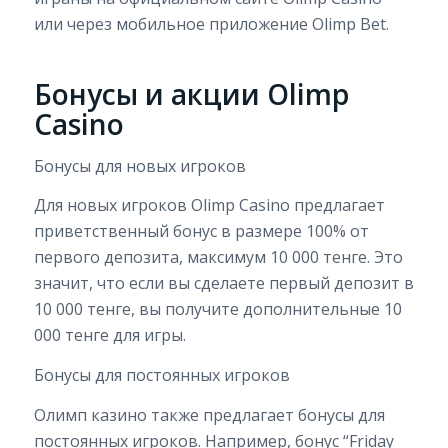
или через мобильное приложение Olimp Bet.
Бонусы и акции Olimp
Casino
Бонусы для новых игроков
Для новых игроков Olimp Casino предлагает
приветственный бонус в размере 100% от
первого депозита, максимум 10 000 тенге. Это
значит, что если вы сделаете первый депозит в
10 000 тенге, вы получите дополнительные 10
000 тенге для игры.
Бонусы для постоянных игроков
Олимп казино также предлагает бонусы для
постоянных игроков. Например, бонус “Friday