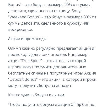
Bonus” – это бонус в размере 20% от суммы
депозита, сделанного в пятницу. Бонус
“Weekend Bonus” – это бонус в размере 30% от
суммы депозита, сделанного в субботу или
воскресенье.
Акции и промокоды
Олимп казино регулярно предлагает акции и
промокоды для своих игроков. Например,
акция “Free Spins” – это акция, в которой
игроки могут получить дополнительные
бесплатные спины на популярные игры. Акция
“Deposit Bonus” – это акция, в которой игроки
могут получить бонус на депозит.
Как получить бонусы и акции
Чтобы получить бонусы и акции Olimp Casino,