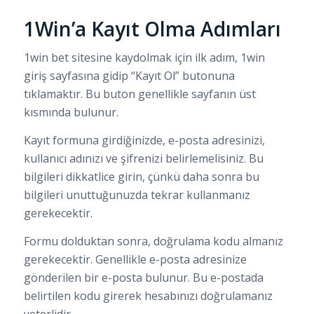
1Win’a Kayıt Olma Adımları
1win bet sitesine kaydolmak için ilk adım, 1win
giriş sayfasına gidip “Kayıt Ol” butonuna
tıklamaktır. Bu buton genellikle sayfanın üst
kısmında bulunur.
Kayıt formuna girdiğinizde, e-posta adresinizi,
kullanıcı adınızı ve şifrenizi belirlemelisiniz. Bu
bilgileri dikkatlice girin, çünkü daha sonra bu
bilgileri unuttuğunuzda tekrar kullanmanız
gerekecektir.
Formu dolduktan sonra, doğrulama kodu almanız
gerekecektir. Genellikle e-posta adresinize
gönderilen bir e-posta bulunur. Bu e-postada
belirtilen kodu girerek hesabınızı doğrulamanız
yeterlidir.