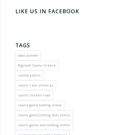
LIKE US IN FACEBOOK
TAGS
alias domain
Bigclash Casino Greece
casinia καζίνο
casino 1 win online az
casino chicken road
casino game betting online
casino game betting slots online
casino game slots betting online
casinon pin up online game kz