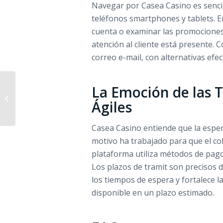
Navegar por Casea Casino es sencill
teléfonos smartphones y tablets. En
cuenta o examinar las promociones a
atención al cliente está presente. 
correo e-mail, con alternativas efec
La Emoción de las T
Lucky Max Casino biedt beveiligde
stortingen en razendsnelle
Ágiles
opnames in Ned...
Casea Casino entiende que la espera
motivo ha trabajado para que el co
plataforma utiliza métodos de pago
Los plazos de tramit son precisos d
los tiempos de espera y fortalece l
disponible en un plazo estimado.