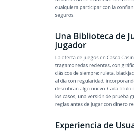
cualquiera participar con la confi
seguros.
Una Biblioteca de J
Jugador
La oferta de juegos en Casea Casin
tragamonedas recientes, con gráfic
clásicos de siempre: ruleta, blackj
al día con regularidad, incorporan
descubran algo nuevo. Cada título o
los casos, una versión de prueba gr
reglas antes de jugar con dinero re
Experiencia de Usua