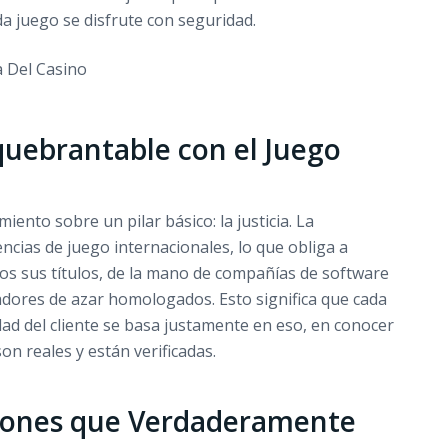
da juego se disfrute con seguridad.
uebrantable con el Juego
ento sobre un pilar básico: la justicia. La
ncias de juego internacionales, lo que obliga a
os sus títulos, de la mano de compañías de software
dores de azar homologados. Esto significa que cada
idad del cliente se basa justamente en eso, en conocer
on reales y están verificadas.
ciones que Verdaderamente