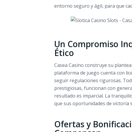
entorno seguro y ágil, para que ca
Un Compromiso Inq
Ético
Casea Casino construye su planteami
plataforma de juego cuenta con lice
seguir regulaciones rigurosas. Tod
prestigiosas, funcionan con genera
resultado es imparcial. La tranquil
que sus oportunidades de victoria s
Ofertas y Bonifica