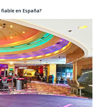
y fiable en España?