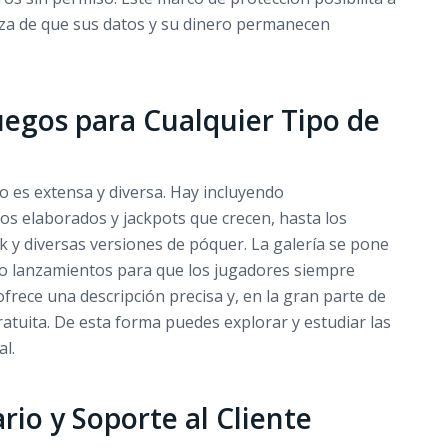
anza de que sus datos y su dinero permanecen
uegos para Cualquier Tipo de
o es extensa y diversa. Hay incluyendo
os elaborados y jackpots que crecen, hasta los
ack y diversas versiones de póquer. La galería se pone
do lanzamientos para que los jugadores siempre
frece una descripción precisa y, en la gran parte de
atuita. De esta forma puedes explorar y estudiar las
al.
rio y Soporte al Cliente