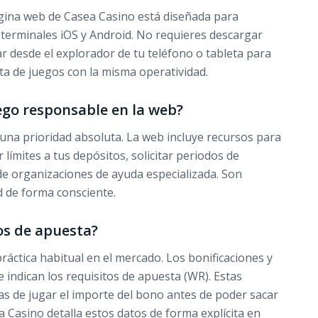
gina web de Casea Casino está diseñada para
n terminales iOS y Android. No requieres descargar
r desde el explorador de tu teléfono o tableta para
ta de juegos con la misma operatividad.
ego responsable en la web?
una prioridad absoluta. La web incluye recursos para
r límites a tus depósitos, solicitar periodos de
de organizaciones de ayuda especializada. Son
d de forma consciente.
os de apuesta?
ráctica habitual en el mercado. Los bonificaciones y
e indican los requisitos de apuesta (WR). Estas
has de jugar el importe del bono antes de poder sacar
a Casino detalla estos datos de forma explícita en