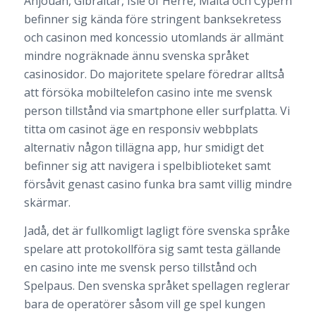
Anjouan, Gibraltar, Isle of Herre, Malta och Cypern
befinner sig kända före stringent banksekretess
och casinon med koncessio utomlands är allmänt
mindre nogräknade ännu svenska språket
casinosidor. Do majoritete spelare föredrar alltså
att försöka mobiltelefon casino inte me svensk
person tillstånd via smartphone eller surfplatta. Vi
titta om casinot äge en responsiv webbplats
alternativ någon tillägna app, hur smidigt det
befinner sig att navigera i spelbiblioteket samt
försåvit genast casino funka bra samt villig mindre
skärmar.
Jadå, det är fullkomligt lagligt före svenska språke
spelare att protokollföra sig samt testa gällande
en casino inte me svensk perso tillstånd och
Spelpaus. Den svenska språket spellagen reglerar
bara de operatörer såsom vill ge spel kungen