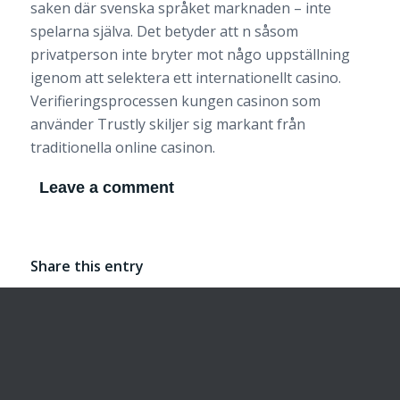
saken där svenska språket marknaden – inte
spelarna själva. Det betyder att n såsom
privatperson inte bryter mot någo uppställning
igenom att selektera ett internationellt casino.
Verifieringsprocessen kungen casinon som
använder Trustly skiljer sig markant från
traditionella online casinon.
Leave a comment
Share this entry