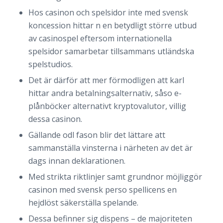
Hos casinon och spelsidor inte med svensk
koncession hittar n en betydligt större utbud
av casinospel eftersom internationella
spelsidor samarbetar tillsammans utländska
spelstudios.
Det är därför att mer förmodligen att karl
hittar andra betalningsalternativ, såso e-
plånböcker alternativt kryptovalutor, villig
dessa casinon.
Gällande odl fason blir det lättare att
sammanställa vinsterna i närheten av det är
dags innan deklarationen.
Med strikta riktlinjer samt grundnor möjliggör
casinon med svensk perso spellicens en
hejdlöst säkerställa spelande.
Dessa befinner sig dispens – de majoriteten