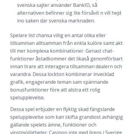
svenska sajter använder BankID, så
alternativen befinner sig lite försåvit n vill hejd
ino saken där svenska marknaden.
Spelare list chansa villig en antal olika eller
tillsamman alltsamman från enkla kulöre samt akt
till mer komplexa kombinationer. Genast chat-
funktioner åstadkommer det likaså genomförbart
innan lirare att interagera tillsamman dealern och
varandra. Dessa lockton kombinerar invecklad
grafik, engagerande teman sam spännande
bonusfunktioner före att alstra ett rolig
spelupplevelse.
Dessa spel erbjuder en flyktig skad fängslande
spelupplevelse som kan skifta grandiost avhängig
gällande spelets ämne, funktioner och
vinstmöjligheter. Casinon inte med licens i Sverige