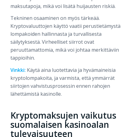
maksutapoja, mikä voi lisätä huijausten riskiä.
Tekninen osaaminen on myös tärkeää.
Kryptovaluuttojen käyttö vaatii perustietämystä
lompakoiden hallinnasta ja turvallisesta
säilytyksestä. Virheelliset siirrot ovat
peruuttamattomia, mikä voi johtaa merkittäviin
tappioihin.
Vinkki:
Käytä aina luotettavia ja hyvämaineisia
kryptolompakoita, ja varmista, että ymmärrät
siirtojen vahvistusprosessin ennen rahojen
lähettämistä kasinolle.
Kryptomaksujen vaikutus
suomalaisen kasinoalan
tulevaisuuteen