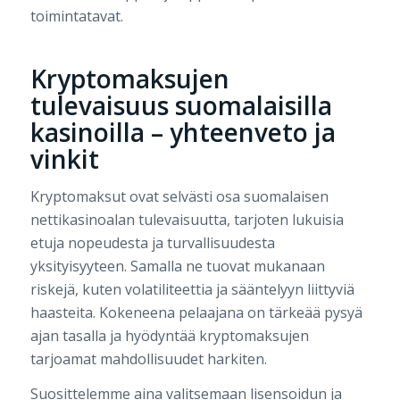
toimintatavat.
Kryptomaksujen
tulevaisuus suomalaisilla
kasinoilla – yhteenveto ja
vinkit
Kryptomaksut ovat selvästi osa suomalaisen
nettikasinoalan tulevaisuutta, tarjoten lukuisia
etuja nopeudesta ja turvallisuudesta
yksityisyyteen. Samalla ne tuovat mukanaan
riskejä, kuten volatiliteettia ja sääntelyyn liittyviä
haasteita. Kokeneena pelaajana on tärkeää pysyä
ajan tasalla ja hyödyntää kryptomaksujen
tarjoamat mahdollisuudet harkiten.
Suosittelemme aina valitsemaan lisensoidun ja