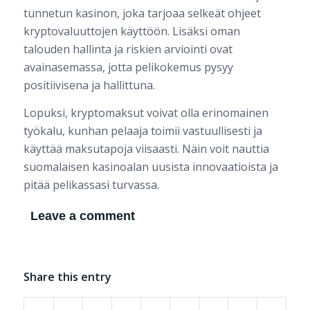
tunnetun kasinon, joka tarjoaa selkeät ohjeet
kryptovaluuttojen käyttöön. Lisäksi oman
talouden hallinta ja riskien arviointi ovat
avainasemassa, jotta pelikokemus pysyy
positiivisena ja hallittuna.
Lopuksi, kryptomaksut voivat olla erinomainen
työkalu, kunhan pelaaja toimii vastuullisesti ja
käyttää maksutapoja viisaasti. Näin voit nauttia
suomalaisen kasinoalan uusista innovaatioista ja
pitää pelikassasi turvassa.
Leave a comment
Share this entry