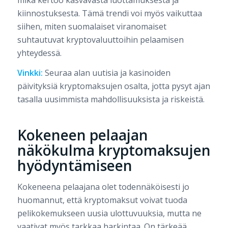
kiinnostuksesta. Tämä trendi voi myös vaikuttaa
siihen, miten suomalaiset viranomaiset
suhtautuvat kryptovaluuttoihin pelaamisen
yhteydessä.
Vinkki:
Seuraa alan uutisia ja kasinoiden
päivityksiä kryptomaksujen osalta, jotta pysyt ajan
tasalla uusimmista mahdollisuuksista ja riskeistä.
Kokeneen pelaajan
näkökulma kryptomaksujen
hyödyntämiseen
Kokeneena pelaajana olet todennäköisesti jo
huomannut, että kryptomaksut voivat tuoda
pelikokemukseen uusia ulottuvuuksia, mutta ne
vaativat myös tarkkaa harkintaa. On tärkeää