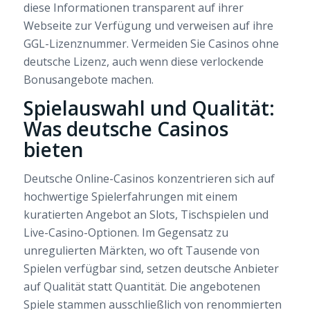
diese Informationen transparent auf ihrer
Webseite zur Verfügung und verweisen auf ihre
GGL-Lizenznummer. Vermeiden Sie Casinos ohne
deutsche Lizenz, auch wenn diese verlockende
Bonusangebote machen.
Spielauswahl und Qualität:
Was deutsche Casinos
bieten
Deutsche Online-Casinos konzentrieren sich auf
hochwertige Spielerfahrungen mit einem
kuratierten Angebot an Slots, Tischspielen und
Live-Casino-Optionen. Im Gegensatz zu
unregulierten Märkten, wo oft Tausende von
Spielen verfügbar sind, setzen deutsche Anbieter
auf Qualität statt Quantität. Die angebotenen
Spiele stammen ausschließlich von renommierten