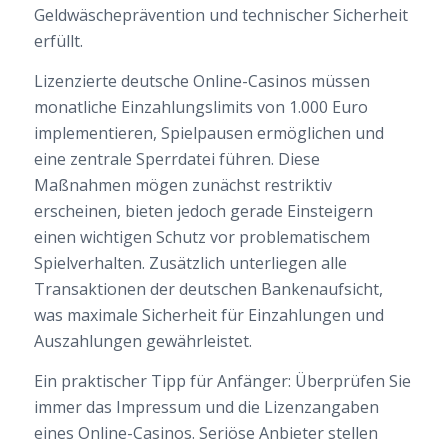
Geldwäscheprävention und technischer Sicherheit
erfüllt.
Lizenzierte deutsche Online-Casinos müssen
monatliche Einzahlungslimits von 1.000 Euro
implementieren, Spielpausen ermöglichen und
eine zentrale Sperrdatei führen. Diese
Maßnahmen mögen zunächst restriktiv
erscheinen, bieten jedoch gerade Einsteigern
einen wichtigen Schutz vor problematischem
Spielverhalten. Zusätzlich unterliegen alle
Transaktionen der deutschen Bankenaufsicht,
was maximale Sicherheit für Einzahlungen und
Auszahlungen gewährleistet.
Ein praktischer Tipp für Anfänger: Überprüfen Sie
immer das Impressum und die Lizenzangaben
eines Online-Casinos. Seriöse Anbieter stellen