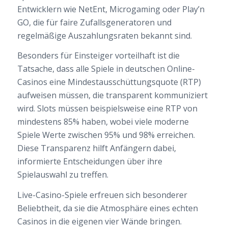
Entwicklern wie NetEnt, Microgaming oder Play’n
GO, die für faire Zufallsgeneratoren und
regelmäßige Auszahlungsraten bekannt sind.
Besonders für Einsteiger vorteilhaft ist die
Tatsache, dass alle Spiele in deutschen Online-
Casinos eine Mindestausschüttungsquote (RTP)
aufweisen müssen, die transparent kommuniziert
wird. Slots müssen beispielsweise eine RTP von
mindestens 85% haben, wobei viele moderne
Spiele Werte zwischen 95% und 98% erreichen.
Diese Transparenz hilft Anfängern dabei,
informierte Entscheidungen über ihre
Spielauswahl zu treffen.
Live-Casino-Spiele erfreuen sich besonderer
Beliebtheit, da sie die Atmosphäre eines echten
Casinos in die eigenen vier Wände bringen.