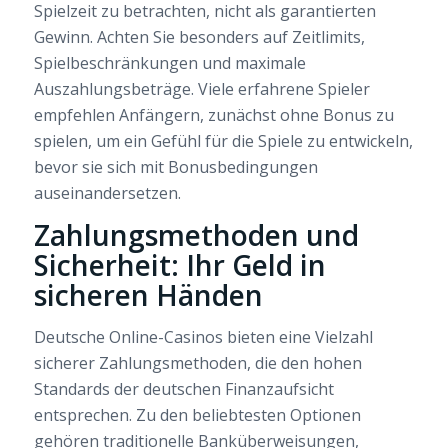
Spielzeit zu betrachten, nicht als garantierten
Gewinn. Achten Sie besonders auf Zeitlimits,
Spielbeschränkungen und maximale
Auszahlungsbeträge. Viele erfahrene Spieler
empfehlen Anfängern, zunächst ohne Bonus zu
spielen, um ein Gefühl für die Spiele zu entwickeln,
bevor sie sich mit Bonusbedingungen
auseinandersetzen.
Zahlungsmethoden und
Sicherheit: Ihr Geld in
sicheren Händen
Deutsche Online-Casinos bieten eine Vielzahl
sicherer Zahlungsmethoden, die den hohen
Standards der deutschen Finanzaufsicht
entsprechen. Zu den beliebtesten Optionen
gehören traditionelle Banküberweisungen,