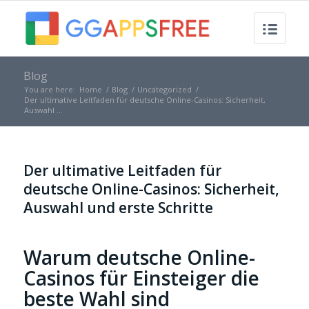
Blog
You are here:
Home
/
Blog
/
Uncategorized
/
Der ultimative Leitfaden für deutsche Online-Casinos: Sicherheit,
Auswahl ...
Der ultimative Leitfaden für
deutsche Online-Casinos: Sicherheit,
Auswahl und erste Schritte
Warum deutsche Online-
Casinos für Einsteiger die
beste Wahl sind