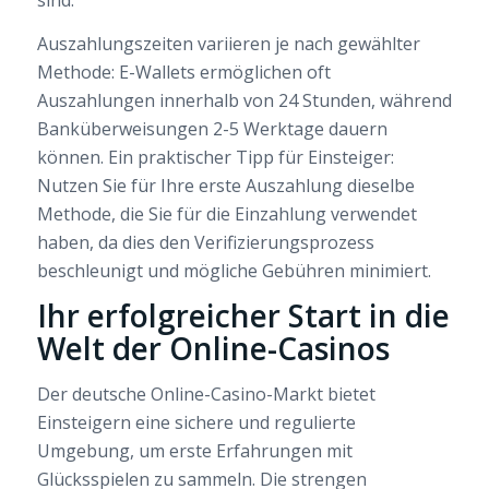
sind.
Auszahlungszeiten variieren je nach gewählter
Methode: E-Wallets ermöglichen oft
Auszahlungen innerhalb von 24 Stunden, während
Banküberweisungen 2-5 Werktage dauern
können. Ein praktischer Tipp für Einsteiger:
Nutzen Sie für Ihre erste Auszahlung dieselbe
Methode, die Sie für die Einzahlung verwendet
haben, da dies den Verifizierungsprozess
beschleunigt und mögliche Gebühren minimiert.
Ihr erfolgreicher Start in die
Welt der Online-Casinos
Der deutsche Online-Casino-Markt bietet
Einsteigern eine sichere und regulierte
Umgebung, um erste Erfahrungen mit
Glücksspielen zu sammeln. Die strengen