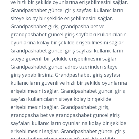
ve hızlı bir şekilde oyunlarına erişebilmesini sağlar.
Grandpashabet güncel giriş sayfası kullanıcıların
siteye kolay bir şekilde erişebilmesini sağlar.
Grandpashabet giriş, grandpasha bet ve
grandpashabet guncel giriş sayfaları kullanıcıların
oyunlarına kolay bir şekilde erişebilmesini sağlar.
Grandpashabet güncel giriş sayfası kullanıcıların
siteye güvenli bir şekilde erişebilmesini sağlar.
Grandpashabet güncel adres üzerinden siteye
giriş yapabilirsiniz. Grandpashabet giriş sayfası
kullanıcıların güvenli ve hızlı bir şekilde oyunlarına
erişebilmesini sağlar. Grandpashabet güncel giriş
sayfası kullanıcıların siteye kolay bir şekilde
erişebilmesini sağlar. Grandpashabet giriş,
grandpasha bet ve grandpashabet guncel giriş
sayfaları kullanıcıların oyunlarına kolay bir şekilde
erişebilmesini sağlar. Grandpashabet güncel giriş