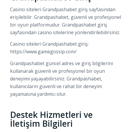
Casino siteleri Grandpashabet giriş sayfasından
erişilebilir. Grandpashabet, güvenli ve profesyonel
bir oyun platformudur. Grandpashabet giriş
sayfasından casino sitelerine yönlendirilebilirsiniz.
Casino siteleri Grandpashabet giriş:
https://www.gamegossip.com/
Grandpashabet güncel adres ve giriş bilgilerini
kullanarak güvenli ve profesyonel bir oyun
deneyimi yaşayabilirsiniz. Grandpashabet,
kullanıcıların güvenli ve rahat bir deneyim
yaşamasına yardımcı olur.
Destek Hizmetleri ve
İletişim Bilgileri