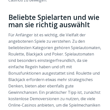
Casinos zu bewegen.
Beliebte Spielarten und wie
man sie richtig auswählt
Für Anfänger ist es wichtig, die Vielfalt der
angebotenen Spiele zu verstehen. Zu den
beliebtesten Kategorien gehören Spielautomaten,
Roulette, Blackjack und Poker. Spielautomaten
sind besonders einsteigerfreundlich, da sie
einfache Regeln haben und oft mit
Bonusfunktionen ausgestattet sind. Roulette und
Blackjack erfordern etwas mehr strategisches
Denken, bieten aber ebenfalls gute
Gewinnchancen. Ein praktischer Tipp ist, zunächst
kostenlose Demoversionen zu nutzen, die viele
Online-Casinos anbieten, um die Spielmechaniken