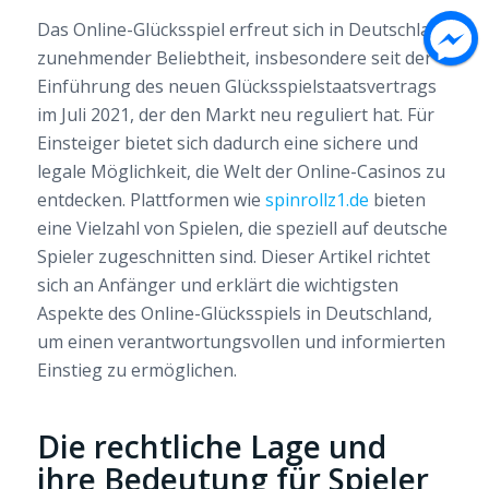
Das Online-Glücksspiel erfreut sich in Deutschland
zunehmender Beliebtheit, insbesondere seit der
Einführung des neuen Glücksspielstaatsvertrags
im Juli 2021, der den Markt neu reguliert hat. Für
Einsteiger bietet sich dadurch eine sichere und
legale Möglichkeit, die Welt der Online-Casinos zu
entdecken. Plattformen wie
spinrollz1.de
bieten
eine Vielzahl von Spielen, die speziell auf deutsche
Spieler zugeschnitten sind. Dieser Artikel richtet
sich an Anfänger und erklärt die wichtigsten
Aspekte des Online-Glücksspiels in Deutschland,
um einen verantwortungsvollen und informierten
Einstieg zu ermöglichen.
Die rechtliche Lage und
ihre Bedeutung für Spieler