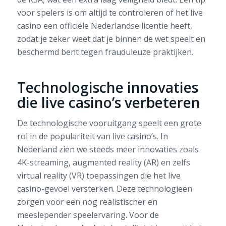
voor spelers is om altijd te controleren of het live
casino een officiële Nederlandse licentie heeft,
zodat je zeker weet dat je binnen de wet speelt en
beschermd bent tegen frauduleuze praktijken.
Technologische innovaties
die live casino’s verbeteren
De technologische vooruitgang speelt een grote
rol in de populariteit van live casino’s. In
Nederland zien we steeds meer innovaties zoals
4K-streaming, augmented reality (AR) en zelfs
virtual reality (VR) toepassingen die het live
casino-gevoel versterken. Deze technologieën
zorgen voor een nog realistischer en
meeslepender speelervaring. Voor de