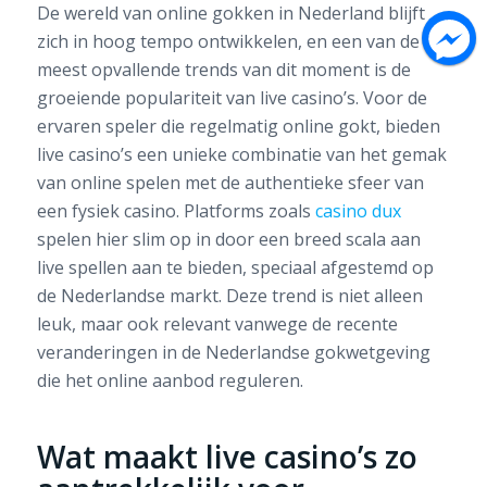
De wereld van online gokken in Nederland blijft
zich in hoog tempo ontwikkelen, en een van de
meest opvallende trends van dit moment is de
groeiende populariteit van live casino’s. Voor de
ervaren speler die regelmatig online gokt, bieden
live casino’s een unieke combinatie van het gemak
van online spelen met de authentieke sfeer van
een fysiek casino. Platforms zoals
casino dux
spelen hier slim op in door een breed scala aan
live spellen aan te bieden, speciaal afgestemd op
de Nederlandse markt. Deze trend is niet alleen
leuk, maar ook relevant vanwege de recente
veranderingen in de Nederlandse gokwetgeving
die het online aanbod reguleren.
Wat maakt live casino’s zo