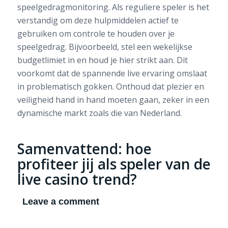
speelgedragmonitoring. Als reguliere speler is het
verstandig om deze hulpmiddelen actief te
gebruiken om controle te houden over je
speelgedrag. Bijvoorbeeld, stel een wekelijkse
budgetlimiet in en houd je hier strikt aan. Dit
voorkomt dat de spannende live ervaring omslaat
in problematisch gokken. Onthoud dat plezier en
veiligheid hand in hand moeten gaan, zeker in een
dynamische markt zoals die van Nederland.
Samenvattend: hoe
profiteer jij als speler van de
live casino trend?
Leave a comment