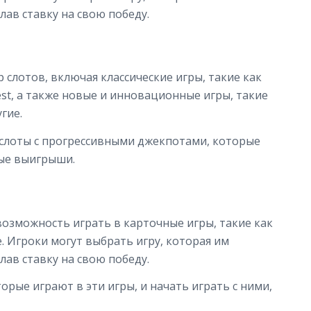
елав ставку на свою победу.
 слотов, включая классические игры, такие как
uest, а также новые и инновационные игры, такие
угие.
 слоты с прогрессивными джекпотами, которые
ые выигрыши.
возможность играть в карточные игры, такие как
гие. Игроки могут выбрать игру, которая им
елав ставку на свою победу.
орые играют в эти игры, и начать играть с ними,