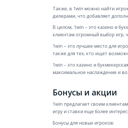
Также, в 1win можно найти игро
дилерами, что добавляет дополн
В целом, 1win – это казино и бу
клиентам огромный выбор игр, 
1win – это лучшее место для игр
также для тех, кто ищет возможн
1win – это казино и букмекерск
максимальное наслаждение и во
Бонусы и акции
1win предлагает своим клиентам
игру и ставки еще более интере
Бонусы для новых игроков: