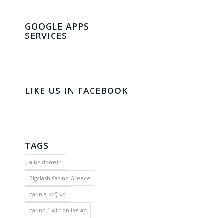
GOOGLE APPS
SERVICES
LIKE US IN FACEBOOK
TAGS
alias domain
Bigclash Casino Greece
casinia καζίνο
casino 1 win online az