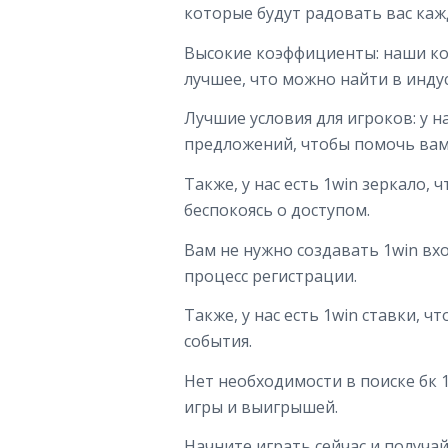
которые будут радовать вас каж
Высокие коэффициенты: наши ко
лучшее, что можно найти в инду
Лучшие условия для игроков: у н
предложений, чтобы помочь вам
Также, у нас есть 1win зеркало, 
беспокоясь о доступом.
Вам не нужно создавать 1win вхо
процесс регистрации.
Также, у нас есть 1win ставки, ч
события.
Нет необходимости в поиске бк 1w
игры и выигрышей.
Начните играть сейчас и получай