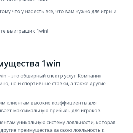
ому что у нас есть все, что вам нужно для игры и
те выигрыши с 1win!
мущества 1win
in – это обширный спектр услуг. Компания
ино, но и спортивные ставки, а также другие
воим клиентам высокие коэффициенты для
ивает максимальную прибыль для игроков.
иентам уникальную систему лояльности, которая
 другие преимущества за свою лояльность к