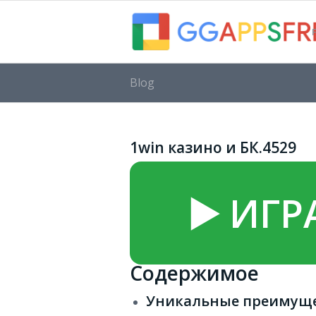
Blog
1win казино и БК.4529
1win — казино
▶️ ИГР
Содержимое
Уникальные преимуще