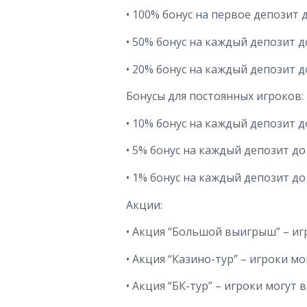
• 100% бонус на первое депозит д
• 50% бонус на каждый депозит до
• 20% бонус на каждый депозит до
Бонусы для постоянных игроков:
• 10% бонус на каждый депозит до
• 5% бонус на каждый депозит до 
• 1% бонус на каждый депозит до 
Акции:
• Акция “Большой выигрыш” – игр
• Акция “Казино-тур” – игроки м
• Акция “БК-тур” – игроки могут