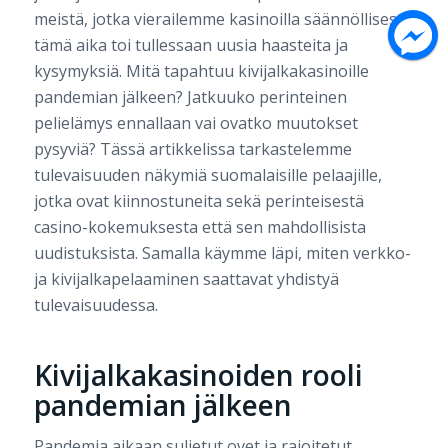
meistä, jotka vierailemme kasinoilla säännöllisesti,
tämä aika toi tullessaan uusia haasteita ja
kysymyksiä. Mitä tapahtuu kivijalkakasinoille
pandemian jälkeen? Jatkuuko perinteinen
pelielämys ennallaan vai ovatko muutokset
pysyviä? Tässä artikkelissa tarkastelemme
tulevaisuuden näkymiä suomalaisille pelaajille,
jotka ovat kiinnostuneita sekä perinteisestä
casino-kokemuksesta että sen mahdollisista
uudistuksista. Samalla käymme läpi, miten verkko-
ja kivijalkapelaaminen saattavat yhdistyä
tulevaisuudessa.
Kivijalkakasinoiden rooli
pandemian jälkeen
Pandemia aikaan suljetut ovet ja rajoitetut