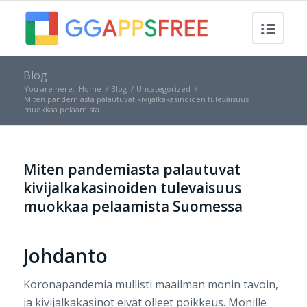
Blog
You are here:
Home
/
Blog
/
Uncategorized
/
Miten pandemiasta palautuvat kivijalkakasinoiden tulevaisuus
muokkaa pelaamista...
Miten pandemiasta palautuvat
kivijalkakasinoiden tulevaisuus
muokkaa pelaamista Suomessa
Johdanto
Koronapandemia mullisti maailman monin tavoin,
ja kivijalkakasinot eivät olleet poikkeus. Monille