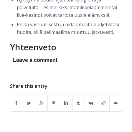
palveluita – esimerkiksi mobiilipelaaminen tai
live-kasinot voivat tarjota uusia elämyksiä.
Pelaa vastuullisesti ja pidä omasta budjetistasi
huolta, sillä pelimaailma muuttuu jatkuvasti.
Yhteenveto
Leave a comment
Share this entry