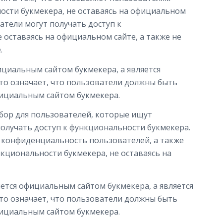
ости букмекера, не оставаясь на официальном
ватели могут получать доступ к
 оставаясь на официальном сайте, а также не
.
ициальным сайтом букмекера, а является
то означает, что пользователи должны быть
фициальным сайтом букмекера.
ыбор для пользователей, которые ищут
олучать доступ к функциональности букмекера.
и конфиденциальность пользователей, а также
нкциональности букмекера, не оставаясь на
яется официальным сайтом букмекера, а является
то означает, что пользователи должны быть
фициальным сайтом букмекера.