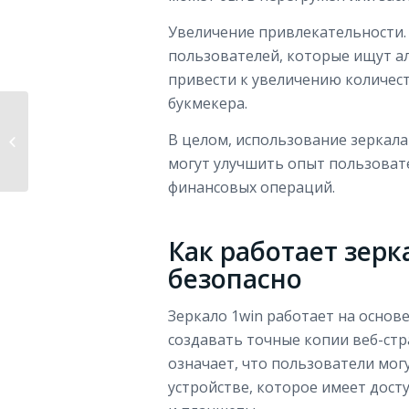
Увеличение привлекательности.
пользователей, которые ищут а
привести к увеличению количес
букмекера.
Mostbet AZ – bukmeker ve kazino
В целом, использование зеркала
Mostbet Giri rsmi sayt.7111 (2)
могут улучшить опыт пользовате
финансовых операций.
Как работает зерк
безопасно
Зеркало 1win работает на основ
создавать точные копии веб-стр
означает, что пользователи мог
устройстве, которое имеет дос