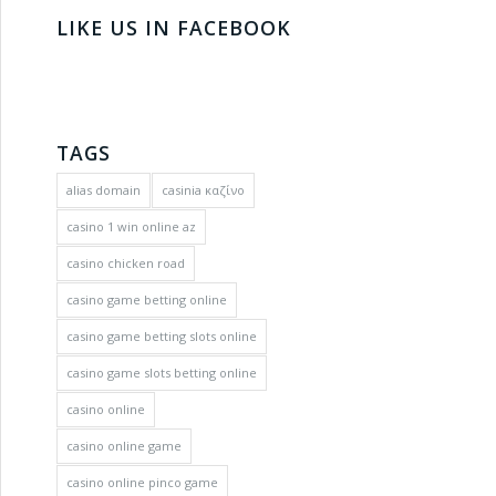
LIKE US IN FACEBOOK
TAGS
alias domain
casinia καζίνο
casino 1 win online az
casino chicken road
casino game betting online
casino game betting slots online
casino game slots betting online
casino online
casino online game
casino online pinco game