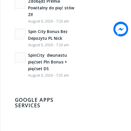
Zdobądź Premia
Powitalny do pięć stów
Zł!
August 6, 2026 - 7:26 am
Spin City Bonus Bez
Depozytu PL Nick
August 6, 2026 - 7:26 am
SpinCity ️ dwunastu
pięćset Pln Bonus +
pięćset DS
August 6, 2026 - 7:25 am
GOOGLE APPS
SERVICES