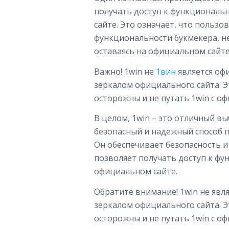
получать доступ к функциональн
сайте. Это означает, что пользо
функциональности букмекера, не
оставаясь на официальном сайте
Важно! 1win не
1вин
является оф
зеркалом официального сайта. Э
осторожны и не путать 1win с о
В целом, 1win – это отличный в
безопасный и надежный способ п
Он обеспечивает безопасность 
позволяет получать доступ к фу
официальном сайте.
Обратите внимание! 1win не явл
зеркалом официального сайта. Э
осторожны и не путать 1win с о