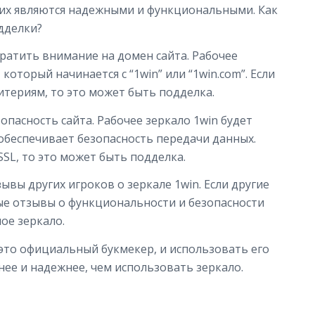
з них являются надежными и функциональными. Как
дделки?
ратить внимание на домен сайта. Рабочее
который начинается с “1win” или “1win.com”. Если
итериям, то это может быть подделка.
опасность сайта. Рабочее зеркало 1win будет
обеспечивает безопасность передачи данных.
SSL, то это может быть подделка.
ывы других игроков о зеркале 1win. Если другие
е отзывы о функциональности и безопасности
ое зеркало.
– это официальный букмекер, и использовать его
нее и надежнее, чем использовать зеркало.