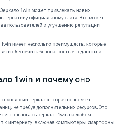
 Зеркало 1win может привлекать новых
льтернативу официальному сайту. Это может
тва пользователей и улучшению репутации
 1win имеет несколько преимуществ, которые
ля и обеспечить безопасность его данных и
ало 1win и почему оно
е технологии зеркал, которая позволяет
аниц, не требуя дополнительных ресурсов. Это
ут использовать зеркало 1win на любом
туп к интернету, включая компьютеры, смартфоны