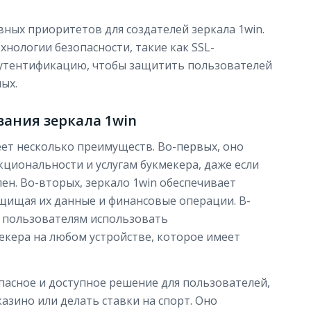
вных приоритетов для создателей зеркала 1win.
нологии безопасности, такие как SSL-
утентификацию, чтобы защитить пользователей
ых.
ания зеркала 1win
ет несколько преимуществ. Во-первых, оно
кциональности и услугам букмекера, даже если
ен. Во-вторых, зеркало 1win обеспечивает
ащищая их данные и финансовые операции. В-
т пользователям использовать
екера на любом устройстве, которое имеет
опасное и доступное решение для пользователей,
азино или делать ставки на спорт. Оно