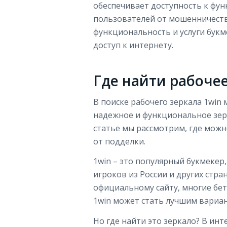
обеспечивает доступность к фу
пользователей от мошенничеств
функциональность и услуги букм
доступ к интернету.
Где найти рабочее
В поиске рабочего зеркала 1win
надежное и функциональное зерк
статье мы рассмотрим, где можн
от подделки.
1win – это популярный букмекер
игроков из России и других стран
официальному сайту, многие бет
1win может стать лучшим вариа
Но где найти это зеркало? В ин