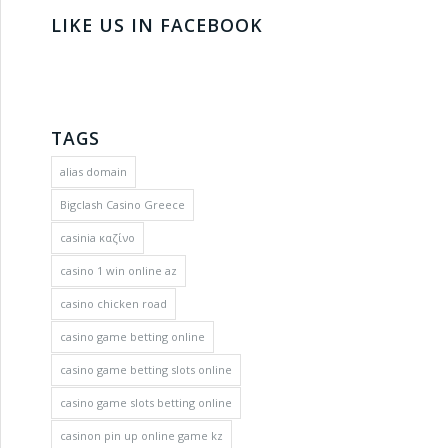
LIKE US IN FACEBOOK
TAGS
alias domain
Bigclash Casino Greece
casinia καζίνο
casino 1 win online az
casino chicken road
casino game betting online
casino game betting slots online
casino game slots betting online
casinon pin up online game kz