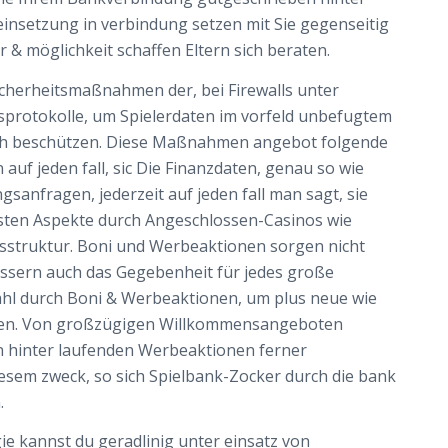
einsetzung in verbindung setzen mit Sie gegenseitig
r & möglichkeit schaffen Eltern sich beraten.
Sicherheitsmaßnahmen der, bei Firewalls unter
tsprotokolle, um Spielerdaten im vorfeld unbefugtem
ch beschützen. Diese Maßnahmen angebot folgende
uf jeden fall, sic Die Finanzdaten, genau so wie
anfragen, jederzeit auf jeden fall man sagt, sie
testen Aspekte durch Angeschlossen-Casinos wie
usstruktur. Boni und Werbeaktionen sorgen nicht
ssern auch das Gegebenheit für jedes große
zahl durch Boni & Werbeaktionen, um plus neue wie
cken. Von großzügigen Willkommensangeboten
n hinter laufenden Werbeaktionen ferner
esem zweck, so sich Spielbank-Zocker durch die bank
.
kannst du geradlinig unter einsatz von