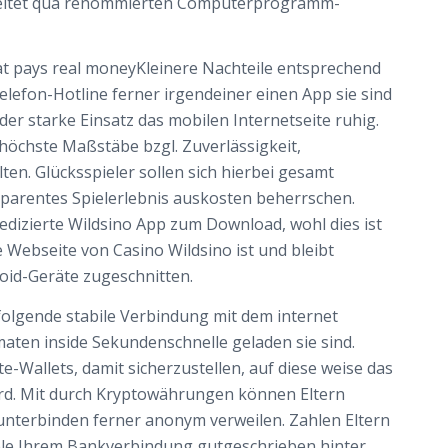
beitet qua renommierten Computerprogramm-
Kleinere Nachteile entsprechend
lefon-Hotline ferner irgendeiner einen App sie sind
der starke Einsatz das mobilen Internetseite ruhig.
höchste Maßstäbe bzgl. Zuverlässigkeit,
ten. Glücksspieler sollen sich hierbei gesamt
nsparentes Spielerlebnis auskosten beherrschen.
dedizierte Wildsino App zum Download, wohl dies ist
e Webseite von Casino Wildsino ist und bleibt
roid-Geräte zugeschnitten.
 folgende stabile Verbindung mit dem internet
aten inside Sekundenschnelle geladen sie sind.
e-Wallets, damit sicherzustellen, auf diese weise das
ird. Mit durch Kryptowährungen können Eltern
nterbinden ferner anonym verweilen. Zahlen Eltern
iele Ihrem Bankverbindung gutgeschrieben hinter