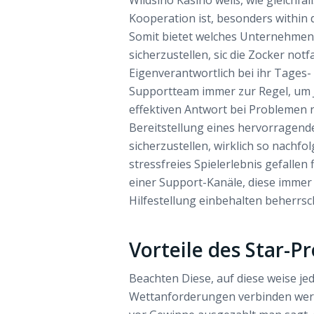
Kooperation ist, besonders within 
Somit bietet welches Unternehmen
sicherzustellen, sic die Zocker not
Eigenverantwortlich bei ihr Tages-
Supportteam immer zur Regel, um 
effektiven Antwort bei Problemen 
Bereitstellung eines hervorragend
sicherzustellen, wirklich so nach
stressfreies Spielerlebnis gefallen
einer Support-Kanäle, diese immer 
Hilfestellung einbehalten beherrsc
Vorteile des Star-
Beachten Diese, auf diese weise j
Wettanforderungen verbinden werd