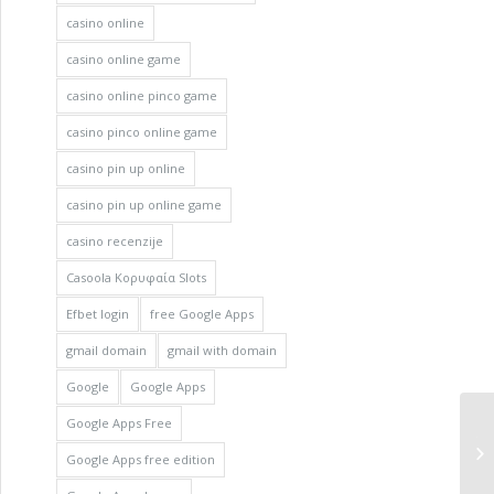
casino online
casino online game
casino online pinco game
casino pinco online game
casino pin up online
casino pin up online game
casino recenzije
Casoola Κορυφαία Slots
Efbet login
free Google Apps
gmail domain
gmail with domain
Google
Google Apps
Google Apps Free
Το
Google Apps free edition
στ