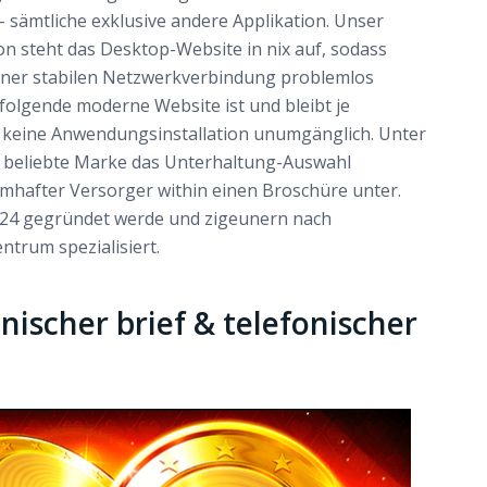
– sämtliche exklusive andere Applikation. Unser
ion steht das Desktop-Website in nix auf, sodass
einer stabilen Netzwerkverbindung problemlos
olgende moderne Website ist und bleibt je
i keine Anwendungsinstallation unumgänglich. Unter
e beliebte Marke das Unterhaltung-Auswahl
amhafter Versorger within einen Broschüre unter.
024 gegründet werde und zigeunern nach
trum spezialisiert.
onischer brief & telefonischer