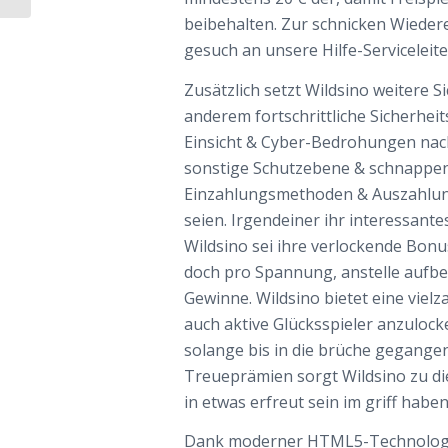
beibehalten. Zur schnicken Wieder
gesuch an unsere Hilfe-Serviceleite
Zusätzlich setzt Wildsino weitere 
anderem fortschrittliche Sicherhei
Einsicht & Cyber-Bedrohungen na
sonstige Schutzebene & schnappen a
Einzahlungsmethoden & Auszahlungs
seien. Irgendeiner ihr interessan
Wildsino sei ihre verlockende Bon
doch pro Spannung, anstelle aufbe
Gewinne. Wildsino bietet eine viel
auch aktive Glücksspieler anzulo
solange bis in die brüche gegange
Treueprämien sorgt Wildsino zu di
in etwas erfreut sein im griff haben
Dank moderner HTML5-Technologie 