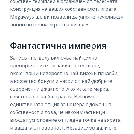
собствен геймплей е ограничен от телесната
конструкция на вашия собствен слот, играта
Megaways ще ви позволи да удряте печеливши
линии по целия екран на дисплея.
Фантастична империя
Записът по-долу включва най-силно
препоръчаните заглавия за тестване,
включващи невероятно най-високи печалби,
множество бонуси и някои от най-добрите
съвременни джакпоти. Ако искате марка,
собственост на Австралия, Betnow е
единствената опция за номера с домашна
собственост и това, че някои участници
виждат успокоение от гледна точка на вярата
и вашата отговорност. Независимо дали сте