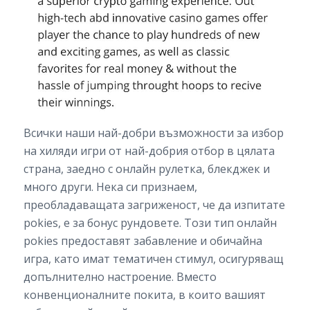
Всички наши най-добри възможности за избор
на хиляди игри от най-добрия отбор в цялата
страна, заедно с онлайн рулетка, блекджек и
много други. Нека си признаем,
преобладаващата загриженост, че да изпитате
pokies, е за бонус рундовете. Този тип онлайн
pokies предоставят забавление и обичайна
игра, като имат тематичен стимул, осигуряващ
допълнително настроение. Вместо
конвенционалните покита, в които вашият