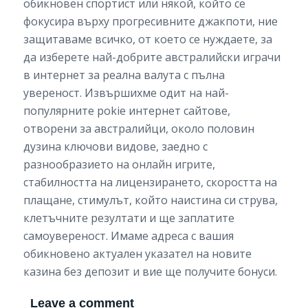
обикновен спортист или някой, който се
фокусира върху прогресивните джакпоти, ние
защитаваме всичко, от което се нуждаете, за
да изберете най-добрите австралийски играчи
в интернет за реална валута с пълна
увереност. Извършихме одит на най-
популярните pokie интернет сайтове,
отворени за австралийци, около половин
дузина ключови видове, заедно с
разнообразието на онлайн игрите,
стабилността на лицензирането, скоростта на
плащане, стимулът, който наистина си струва,
клетъчните резултати и ще заплатите
самоувереност. Имаме адреса с вашия
обикновено актуален указател на новите
казина без депозит и вие ще получите бонуси.
Leave a comment