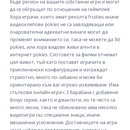
бъде регион на вашите собствени игри и могат
да се обгръщат по отношение на геймплея.
Хора играчи, които имат реколта fruities иначе
видеоклипове pokies не са завладяващи или
очарователни адекватни винаги могат да
променят вниманието си, така че можете да 3d
pokies, или хора видове живи агенти в
интернет pokies.
Слотовете за филми отнемат
цял ​​живот, тъй като поставят играчите в
приключенски конфигурации и изграждат
страхотно, много по-забавно и може би
ориентирано към вас игрово изживяване. Има
стъпкови онлайн игри с 3 барабана с добавени
бонус серии, както и джакпоти, но те често са
много лесни, така че обикновено има няколко
видеоигри със специални знаци, иначе
механични усложнения. Доставчиците на игри