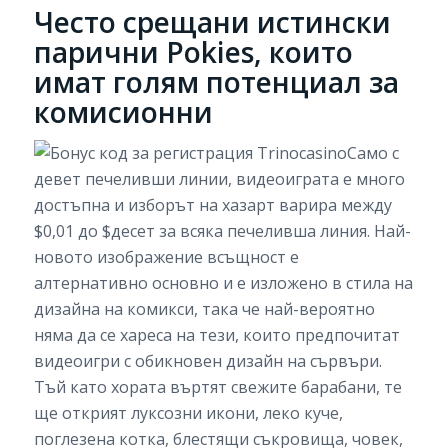
Често срещани истински
парични Pokies, които
имат голям потенциал за
комисионни
Само с
девет печеливши линии, видеоиграта е много
достъпна и изборът на хазарт варира между
$0,01 до $десет за всяка печеливша линия. Най-
новото изображение всъщност е
алтернативно основно и е изложено в стила на
дизайна на комикси, така че най-вероятно
няма да се хареса на тези, които предпочитат
видеоигри с обикновен дизайн на сървъри.
Тъй като хората въртят свежите барабани, те
ще открият луксозни икони, леко куче,
поглезена котка, блестящи съкровища, човек,