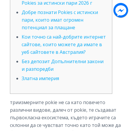
Pokies за истински пари 2026 г
Добре познати Pokies с истински
пари, които имат огромен
потенциал за плащане
Кои точно са най-добрите интернет
сайтове, които можете да имате в
уеб сайтовете в Австралия?
Без депозит Допълнителни закони
и разпоредби
Златна империя
триизмерните pokie не са като повечето
различни видове, далеч от pokie, те създават
първокласна екосистема, където играчите са
склонни да се чувстват точно като той може да