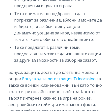
предприятия в цялата страна.
Те са внимателно подбрани, за да се
погрижат за различни шаблони и можете да
избирате, внасяйки вълнуващо и
динамично усещане за игра, независимо от
темите, които обичате в онлайн игрите.
Те се предлагат в различни теми,
предоставят и можете да изплащате опции
за други възможности за избор на хазарт.
Бонуси, защита, достъп до клетъчна мрежа и
опции
Бонус код за регистрация Trinocasino
за
такса са всички жизненоважни, тъй като точно
колко игри онлайн казино свойства. Когато
търсят интернет казино за игра на pokies,
австралийските геймъри имат много факти,