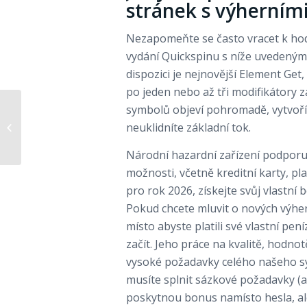
stránek s výherním
Nezapomeňte se často vracet k hodn
vydání Quickspinu s níže uvedeným
dispozici je nejnovější Element Get,
po jeden nebo až tři modifikátory z
symbolů objeví pohromadě, vytvoří
Hrajte naživo a získavajte výhry
neuklidníte základní tok.
okamžite na Slovensku v Beep
Beep Casi...
Národní hazardní zařízení podpor
možnosti, včetně kreditní karty, pla
pro rok 2026, získejte svůj vlastní 
Pokud chcete mluvit o nových výher
místo abyste platili své vlastní pe
začít. Jeho práce na kvalitě, hodnot
vysoké požadavky celého našeho sy
musíte splnit sázkové požadavky (a 
poskytnou bonus namísto hesla, ale