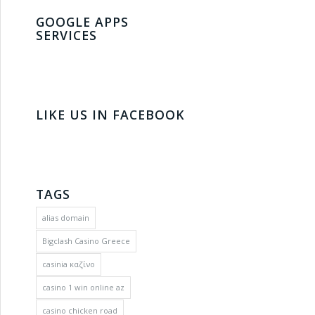
GOOGLE APPS
SERVICES
LIKE US IN FACEBOOK
TAGS
alias domain
Bigclash Casino Greece
casinia καζίνο
casino 1 win online az
casino chicken road