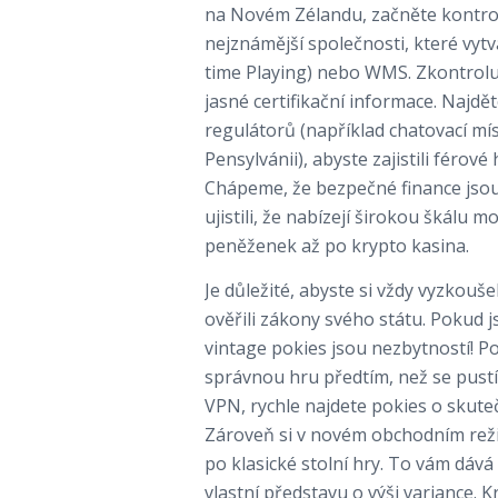
na Novém Zélandu, začněte kontrolo
nejznámější společnosti, které vytv
time Playing) nebo WMS. Zkontrolu
jasné certifikační informace. Najd
regulátorů (například chatovací mí
Pensylvánii), abyste zajistili férov
Chápeme, že bezpečné finance jsou
ujistili, že nabízejí širokou škálu m
peněženek až po krypto kasina.
Je důležité, abyste si vždy vyzkoušel
ověřili zákony svého státu. Pokud 
vintage pokies jsou nezbytností! P
správnou hru předtím, než se pustí
VPN, rychle najdete pokies o skut
Zároveň si v novém obchodním reži
po klasické stolní hry. To vám dává 
vlastní představu o výši variance. 