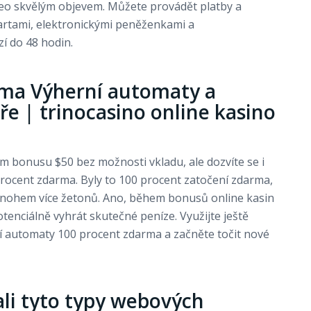
Leo skvělým objevem.
Můžete provádět platby a
kartami, elektronickými peněženkami a
í do 48 hodin.
rma Výherní automaty a
e | trinocasino online kasino
 bonusu $50 bez možnosti vkladu, ale dozvíte se i
ocent zdarma. Byly to 100 procent zatočení zdarma,
mnohem více žetonů. Ano, během bonusů online kasin
tenciálně vyhrát skutečné peníze. Využijte ještě
í automaty 100 procent zdarma a začněte točit nové
li tyto typy webových