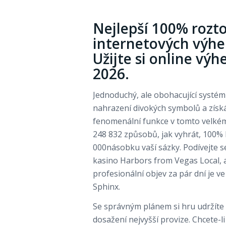
Nejlepší 100% rozt
internetových výhe
Užijte si online vý
2026.
Jednoduchý, ale obohacující systé
nahrazení divokých symbolů a získá
fenomenální funkce v tomto velkém
248 832 způsobů, jak vyhrát, 100%
000násobku vaší sázky. Podívejte 
kasino Harbors from Vegas Local, a
profesionální objev za pár dní je 
Sphinx.
Se správným plánem si hru udržíte 
dosažení nejvyšší provize. Chcete-l