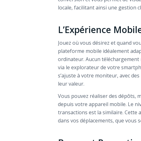
locale, facilitant ainsi une gestion 
L’Expérience Mobil
Jouez où vous désirez et quand vo
plateforme mobile idéalement adapt
ordinateur. Aucun téléchargement n’e
via le explorateur de votre smartph
s’ajuste à votre moniteur, avec de
leur valeur.
Vous pouvez réaliser des dépôts, m
depuis votre appareil mobile. Le niv
transactions est la similaire. Cett
dans vos déplacements, que vous s