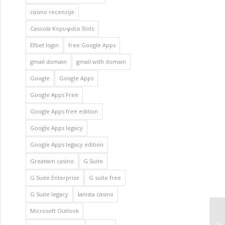
casino recenzije
Casoola Κορυφαία Slots
Efbet login
free Google Apps
gmail domain
gmail with domain
Google
Google Apps
Google Apps Free
Google Apps free edition
Google Apps legacy
Google Apps legacy edition
Greatwin casino
G Suite
G Suite Enterprise
G suite free
G Suite legacy
lanista casino
Microsoft Outlook
O 
Di