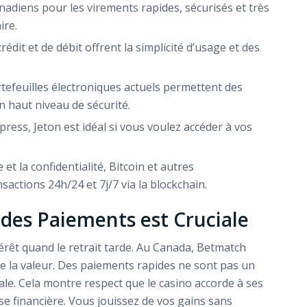
anadiens pour les virements rapides, sécurisés et très
ire.
rédit et de débit offrent la simplicité d’usage et des
tefeuilles électroniques actuels permettent des
n haut niveau de sécurité.
xpress, Jeton est idéal si vous voulez accéder à vos
et la confidentialité, Bitcoin et autres
actions 24h/24 et 7j/7 via la blockchain.
 des Paiements est Cruciale
térêt quand le retrait tarde. Au Canada, Betmatch
e la valeur. Des paiements rapides ne sont pas un
ale. Cela montre respect que le casino accorde à ses
sse financière. Vous jouissez de vos gains sans