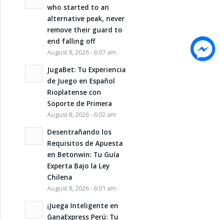
who started to an
alternative peak, never
remove their guard to
end falling off
August 8, 2026 - 6:07 am
JugaBet: Tu Experiencia
de Juego en Español
Rioplatense con
Soporte de Primera
August 8, 2026 - 6:02 am
Desentrañando los
Requisitos de Apuesta
en Betonwin: Tu Guía
Experta Bajo la Ley
Chilena
August 8, 2026 - 6:01 am
¡Juega Inteligente en
GanaExpress Perú: Tu