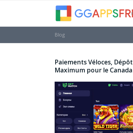
Blog
Paiements Véloces, Dépôts
Maximum pour le Canada 