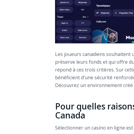
Les joueurs canadiens souhaitent un
préserve leurs fonds et qui offre 
répond à ces trois critères. Sur cett
bénéficient d’une sécurité renforcée
Découvrez un environnement créé po
Pour quelles raison
Canada
Sélectionner un casino en ligne es