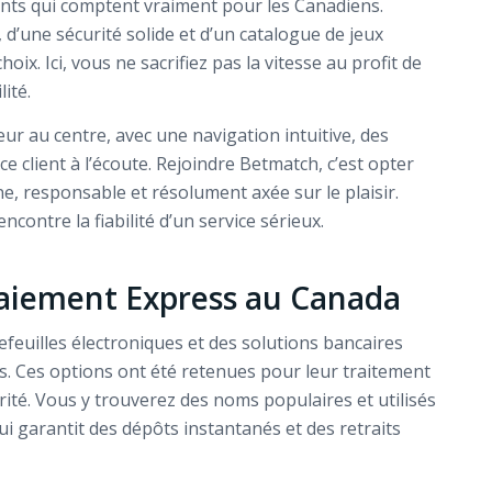
oints qui comptent vraiment pour les Canadiens.
 d’une sécurité solide et d’un catalogue de jeux
ix. Ici, vous ne sacrifiez pas la vitesse au profit de
lité.
eur au centre, avec une navigation intuitive, des
e client à l’écoute. Rejoindre Betmatch, c’est opter
, responsable et résolument axée sur le plaisir.
encontre la fiabilité d’un service sérieux.
aiement Express au Canada
feuilles électroniques et des solutions bancaires
. Ces options ont été retenues pour leur traitement
larité. Vous y trouverez des noms populaires et utilisés
ui garantit des dépôts instantanés et des retraits