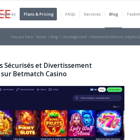
Features
Plans & Pricing
FAQs
Services
Blog
Testim
You are here:
Home
/
Blog
/
Uncategorized
/
Paiements Véloces, Dépôts S
 Sécurisés et Divertissement
sur Betmatch Casino