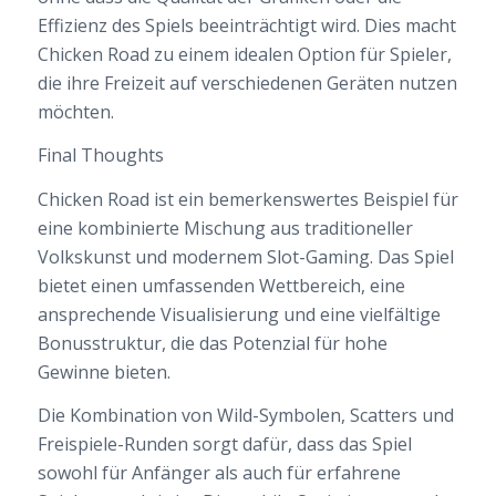
Effizienz des Spiels beeinträchtigt wird. Dies macht
Chicken Road zu einem idealen Option für Spieler,
die ihre Freizeit auf verschiedenen Geräten nutzen
möchten.
Final Thoughts
Chicken Road ist ein bemerkenswertes Beispiel für
eine kombinierte Mischung aus traditioneller
Volkskunst und modernem Slot-Gaming. Das Spiel
bietet einen umfassenden Wettbereich, eine
ansprechende Visualisierung und eine vielfältige
Bonusstruktur, die das Potenzial für hohe
Gewinne bieten.
Die Kombination von Wild-Symbolen, Scatters und
Freispiele-Runden sorgt dafür, dass das Spiel
sowohl für Anfänger als auch für erfahrene