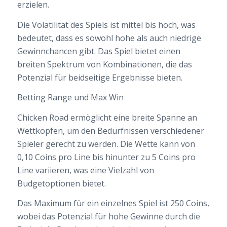
erzielen.
Die Volatilität des Spiels ist mittel bis hoch, was
bedeutet, dass es sowohl hohe als auch niedrige
Gewinnchancen gibt. Das Spiel bietet einen
breiten Spektrum von Kombinationen, die das
Potenzial für beidseitige Ergebnisse bieten.
Betting Range und Max Win
Chicken Road ermöglicht eine breite Spanne an
Wettköpfen, um den Bedürfnissen verschiedener
Spieler gerecht zu werden. Die Wette kann von
0,10 Coins pro Line bis hinunter zu 5 Coins pro
Line variieren, was eine Vielzahl von
Budgetoptionen bietet.
Das Maximum für ein einzelnes Spiel ist 250 Coins,
wobei das Potenzial für hohe Gewinne durch die