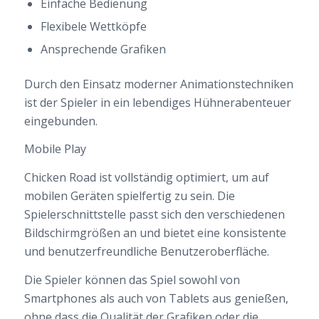
Einfache Bedienung
Flexibele Wettköpfe
Ansprechende Grafiken
Durch den Einsatz moderner Animationstechniken
ist der Spieler in ein lebendiges Hühnerabenteuer
eingebunden.
Mobile Play
Chicken Road ist vollständig optimiert, um auf
mobilen Geräten spielfertig zu sein. Die
Spielerschnittstelle passt sich den verschiedenen
Bildschirmgrößen an und bietet eine konsistente
und benutzerfreundliche Benutzeroberfläche.
Die Spieler können das Spiel sowohl von
Smartphones als auch von Tablets aus genießen,
ohne dass die Qualität der Grafiken oder die