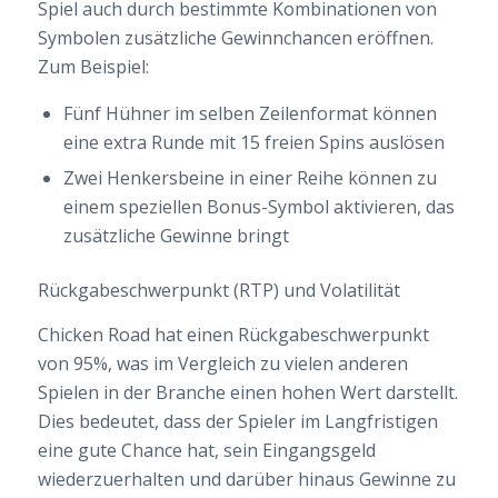
Spiel auch durch bestimmte Kombinationen von
Symbolen zusätzliche Gewinnchancen eröffnen.
Zum Beispiel:
Fünf Hühner im selben Zeilenformat können
eine extra Runde mit 15 freien Spins auslösen
Zwei Henkersbeine in einer Reihe können zu
einem speziellen Bonus-Symbol aktivieren, das
zusätzliche Gewinne bringt
Rückgabeschwerpunkt (RTP) und Volatilität
Chicken Road hat einen Rückgabeschwerpunkt
von 95%, was im Vergleich zu vielen anderen
Spielen in der Branche einen hohen Wert darstellt.
Dies bedeutet, dass der Spieler im Langfristigen
eine gute Chance hat, sein Eingangsgeld
wiederzuerhalten und darüber hinaus Gewinne zu