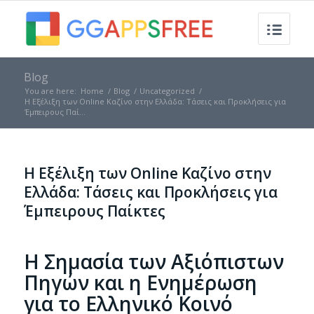
Blog
You are here:
Home
/
Blog
/
Uncategorized
/
Η Εξέλιξη των Online Καζίνο στην Ελλάδα: Τάσεις και Προκλήσεις για
Έμπειρους Παί...
Η Εξέλιξη των Online Καζίνο στην
Ελλάδα: Τάσεις και Προκλήσεις για
Έμπειρους Παίκτες
Η Σημασία των Αξιόπιστων
Πηγών και η Ενημέρωση
για το Ελληνικό Κοινό