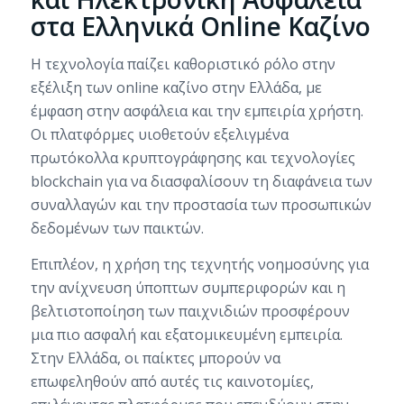
στα Ελληνικά Online Καζίνο
Η τεχνολογία παίζει καθοριστικό ρόλο στην
εξέλιξη των online καζίνο στην Ελλάδα, με
έμφαση στην ασφάλεια και την εμπειρία χρήστη.
Οι πλατφόρμες υιοθετούν εξελιγμένα
πρωτόκολλα κρυπτογράφησης και τεχνολογίες
blockchain για να διασφαλίσουν τη διαφάνεια των
συναλλαγών και την προστασία των προσωπικών
δεδομένων των παικτών.
Επιπλέον, η χρήση της τεχνητής νοημοσύνης για
την ανίχνευση ύποπτων συμπεριφορών και η
βελτιστοποίηση των παιχνιδιών προσφέρουν
μια πιο ασφαλή και εξατομικευμένη εμπειρία.
Στην Ελλάδα, οι παίκτες μπορούν να
επωφεληθούν από αυτές τις καινοτομίες,