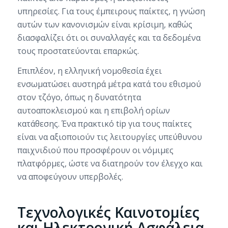
υπηρεσίες. Για τους έμπειρους παίκτες, η γνώση
αυτών των κανονισμών είναι κρίσιμη, καθώς
διασφαλίζει ότι οι συναλλαγές και τα δεδομένα
τους προστατεύονται επαρκώς.
Επιπλέον, η ελληνική νομοθεσία έχει
ενσωματώσει αυστηρά μέτρα κατά του εθισμού
στον τζόγο, όπως η δυνατότητα
αυτοαποκλεισμού και η επιβολή ορίων
κατάθεσης. Ένα πρακτικό tip για τους παίκτες
είναι να αξιοποιούν τις λειτουργίες υπεύθυνου
παιχνιδιού που προσφέρουν οι νόμιμες
πλατφόρμες, ώστε να διατηρούν τον έλεγχο και
να αποφεύγουν υπερβολές.
Τεχνολογικές Καινοτομίες
και Ηλεκτρονική Ασφάλεια