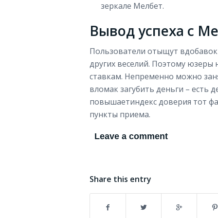
зеркале Мелбет.
Вывод успеха с М
Пользователи отыщут вдобавок 
других веселий. Поэтому юзеры н
ставкам. Непременно можно заня
вломак загубить деньги – есть д
повышаетиндекс доверия тот фа
пункты приема.
Leave a comment
Share this entry