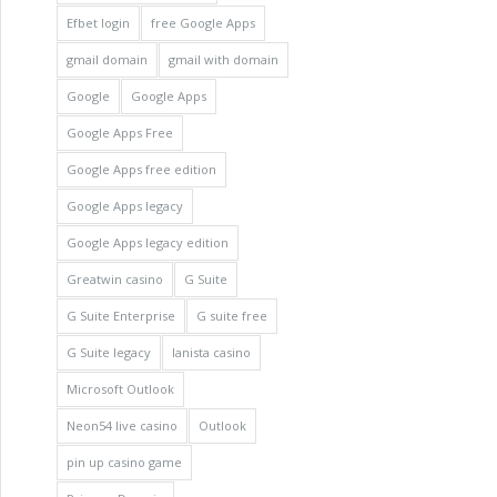
Efbet login
free Google Apps
gmail domain
gmail with domain
Google
Google Apps
Google Apps Free
Google Apps free edition
Google Apps legacy
Google Apps legacy edition
Greatwin casino
G Suite
G Suite Enterprise
G suite free
G Suite legacy
lanista casino
Microsoft Outlook
Neon54 live casino
Outlook
pin up casino game