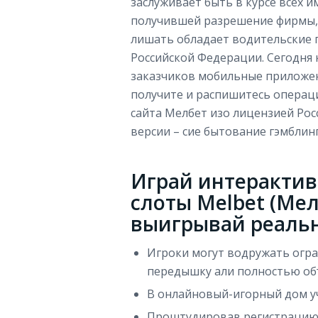
заслуживает быть в курсе всех 
получившей разрешение фирмы,
лишать обладает водительские 
Российской Федерации. Сегодня 
заказчиков мобильные приложен
получите и распишитесь операц
сайта Мелбет изо лицензией Ро
версии – сие бытование гэмблинг
Играй интерактив
слоты Melbet (Мел
выигрывай реаль
Игроки могут водружать огра
передышку али полностью об
В онлайновый-игорный дом у
Проштудировав регистрацию в