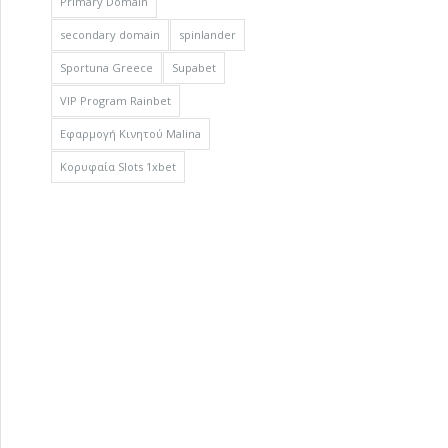
Primary Domain
secondary domain
spinlander
Sportuna Greece
Supabet
VIP Program Rainbet
Εφαρμογή Κινητού Malina
Κορυφαία Slots 1xbet