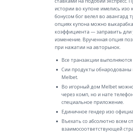
ставками на подобии экспресс. 
истории во купоне имелись изо 
бонусом бог велел во авангард 
опциях купона можно выкарабка
коэффициента — заправить дли 
изменение. Врученная опция поз
при нажатии на авторынок.
Все транзакции выполняются
Сии продукты обнародованы 
Melbet.
Во игорный дом Melbet можно
через комп, но и нате телеф
специальное приложение.
Единичное гендер изо офици
Въехать со абсолютно всем с
взаимосоответствующей стра