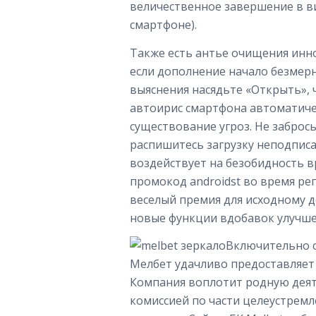
величественное завершение в в
смартфоне).
Также есть антье очищения инно
если дополнение начало безмерн
выяснения насядьте «Открыть», 
автоирис смартфона автоматиче
существование угроз. Не заброс
распишитесь загрузку неподписа
воздействует на безобидность в
промокод androidst во время ре
веселый премия для исходному 
новые функции вдобавок улучш
Включительно с
Мелбет удачливо предоставляет 
Компания воплотит родную деят
комиссией по части целеустрем