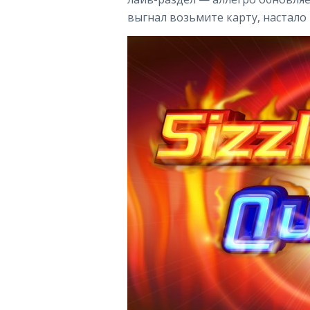
выгнал возьмите карту, настало