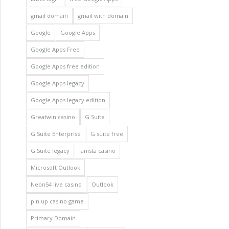
gmail domain
gmail with domain
Google
Google Apps
Google Apps Free
Google Apps free edition
Google Apps legacy
Google Apps legacy edition
Greatwin casino
G Suite
G Suite Enterprise
G suite free
G Suite legacy
lanista casino
Microsoft Outlook
Neon54 live casino
Outlook
pin up casino game
Primary Domain