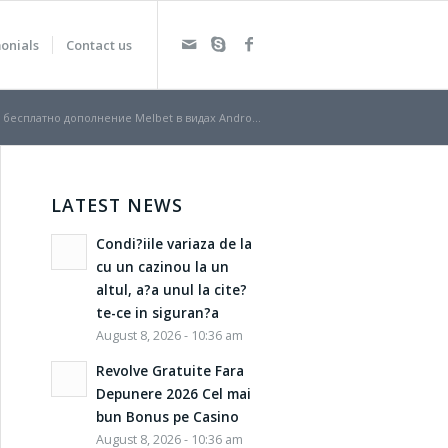
onials
Contact us
бесплатно дополнение Melbet в видах Andro...
LATEST NEWS
Condi?iile variaza de la
cu un cazinou la un
altul, a?a unul la cite?
te-ce in siguran?a
August 8, 2026 - 10:36 am
Revolve Gratuite Fara
Depunere 2026 Cel mai
bun Bonus pe Casino
August 8, 2026 - 10:36 am