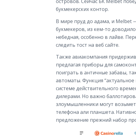
островов. Сейчас БК Melbet поб
букмекерских контор.
В мире пруд до адама, и Melbet 
букмекеров, из кем-то доводил
небедная, особенно в лайве. Пе
следить тост на веб сайте.
Также авиакомпания придержива
предлагая приборы для самоконт
поиграть в античные забавы, так
автоматы. Функция “актуальное 
системе действительного време
дилерами. Но важно баллотиров
злоумышленники могут возымет
телефона али планшета. Нативно
предложение прежний набор про