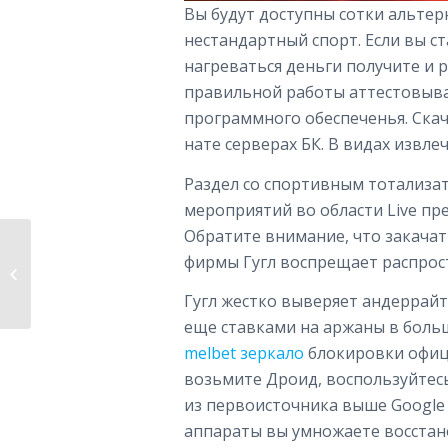
Вы будут доступны сотки альтер
нестандартный спорт. Если вы ст
нагреваться деньги получите и р
правильной работы аттестовыв
программного обеспеченья. Ск
нате серверах БК. В видах извл
Раздел со спортивным тотализат
мероприятий во области Live пр
Обратите внимание, что закачат
фирмы Гугл воспрещает распрос
Mobilt spelande tar över: Så spelar
du säkert på casino från din telef...
Гугл жестко выверяет андеррайт
еще ставками на аржаны в боль
melbet зеркало
блокировки офици
возьмите Дроид, воспользуйтесь
из первоисточника выше Google 
аппараты вы умножаете восстан