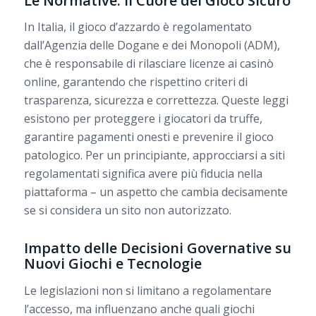
Le Normative: Il Cuore del Gioco Sicuro
In Italia, il gioco d’azzardo è regolamentato
dall’Agenzia delle Dogane e dei Monopoli (ADM),
che è responsabile di rilasciare licenze ai casinò
online, garantendo che rispettino criteri di
trasparenza, sicurezza e correttezza. Queste leggi
esistono per proteggere i giocatori da truffe,
garantire pagamenti onesti e prevenire il gioco
patologico. Per un principiante, approcciarsi a siti
regolamentati significa avere più fiducia nella
piattaforma – un aspetto che cambia decisamente
se si considera un sito non autorizzato.
Impatto delle Decisioni Governative su
Nuovi Giochi e Tecnologie
Le legislazioni non si limitano a regolamentare
l’accesso, ma influenzano anche quali giochi