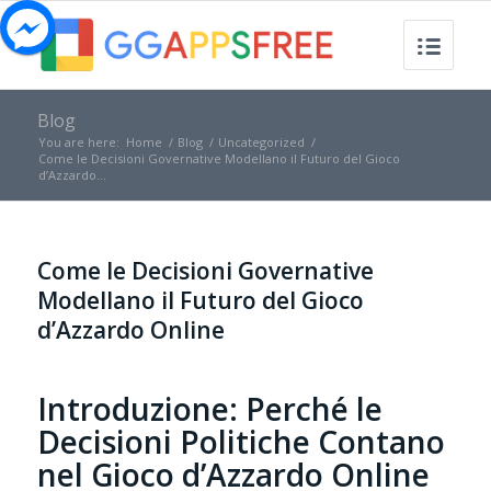
Blog
You are here:
Home
/
Blog
/
Uncategorized
/
Come le Decisioni Governative Modellano il Futuro del Gioco
d’Azzardo...
Come le Decisioni Governative
Modellano il Futuro del Gioco
d’Azzardo Online
Introduzione: Perché le
Decisioni Politiche Contano
nel Gioco d’Azzardo Online