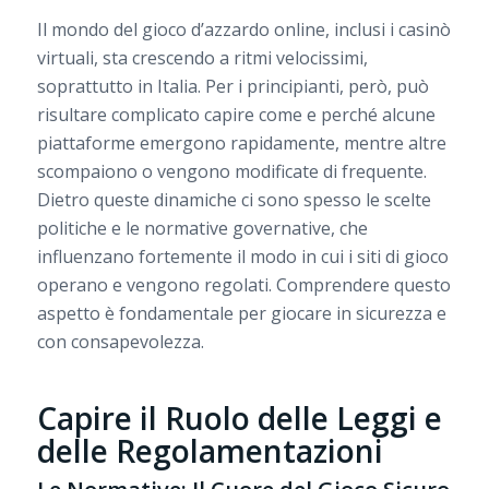
Il mondo del gioco d’azzardo online, inclusi i casinò
virtuali, sta crescendo a ritmi velocissimi,
soprattutto in Italia. Per i principianti, però, può
risultare complicato capire come e perché alcune
piattaforme emergono rapidamente, mentre altre
scompaiono o vengono modificate di frequente.
Dietro queste dinamiche ci sono spesso le scelte
politiche e le normative governative, che
influenzano fortemente il modo in cui i siti di gioco
operano e vengono regolati. Comprendere questo
aspetto è fondamentale per giocare in sicurezza e
con consapevolezza.
Capire il Ruolo delle Leggi e
delle Regolamentazioni