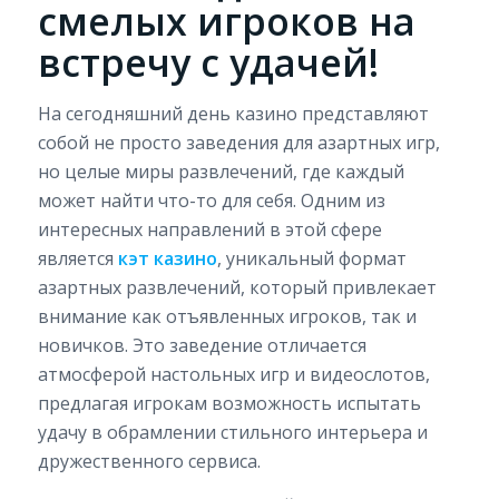
смелых игроков на
встречу с удачей!
На сегодняшний день казино представляют
собой не просто заведения для азартных игр,
но целые миры развлечений, где каждый
может найти что-то для себя. Одним из
интересных направлений в этой сфере
является
кэт казино
, уникальный формат
азартных развлечений, который привлекает
внимание как отъявленных игроков, так и
новичков. Это заведение отличается
атмосферой настольных игр и видеослотов,
предлагая игрокам возможность испытать
удачу в обрамлении стильного интерьера и
дружественного сервиса.