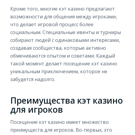
Кроме того, многие кэт казино предлагают
возможности для общения между игроками,
что делает игровой процесс более
социальным. Специальные ивенты и турниры
собирают людей с одинаковыми интересами,
создавая сообщества, которые активно
обмениваются опытом и советами. Каждый
такой момент делает посещение кэт казино
уникальным приключением, которое не
забудется надолго.
Преимущества кэт казино
для игроков
Посещение кэт казино имеет множество
преимуществ для игроков. Во-первых, это