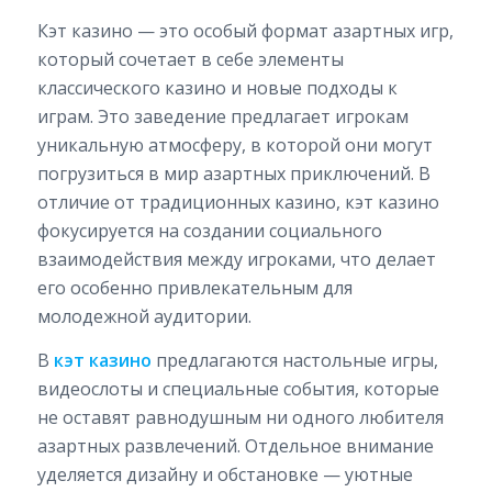
Кэт казино — это особый формат азартных игр,
который сочетает в себе элементы
классического казино и новые подходы к
играм. Это заведение предлагает игрокам
уникальную атмосферу, в которой они могут
погрузиться в мир азартных приключений. В
отличие от традиционных казино, кэт казино
фокусируется на создании социального
взаимодействия между игроками, что делает
его особенно привлекательным для
молодежной аудитории.
В
кэт казино
предлагаются настольные игры,
видеослоты и специальные события, которые
не оставят равнодушным ни одного любителя
азартных развлечений. Отдельное внимание
уделяется дизайну и обстановке — уютные