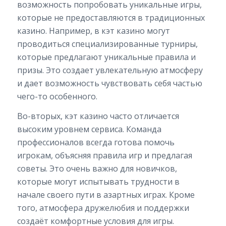
возможность попробовать уникальные игры,
которые не предоставляются в традиционных
казино. Например, в кэт казино могут
проводиться специализированные турниры,
которые предлагают уникальные правила и
призы. Это создает увлекательную атмосферу
и дает возможность чувствовать себя частью
чего-то особенного.
Во-вторых, кэт казино часто отличается
высоким уровнем сервиса. Команда
профессионалов всегда готова помочь
игрокам, объясняя правила игр и предлагая
советы. Это очень важно для новичков,
которые могут испытывать трудности в
начале своего пути в азартных играх. Кроме
того, атмосфера дружелюбия и поддержки
создаёт комфортные условия для игры.