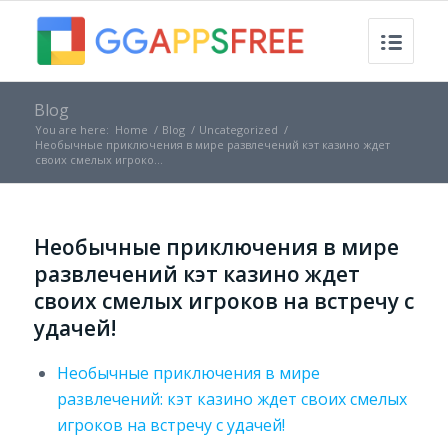
Blog
You are here:
Home
/
Blog
/
Uncategorized
/
Необычные приключения в мире развлечений кэт казино ждет
своих смелых игроко...
Необычные приключения в мире
развлечений кэт казино ждет
своих смелых игроков на встречу с
удачей!
Необычные приключения в мире
развлечений: кэт казино ждет своих смелых
игроков на встречу с удачей!