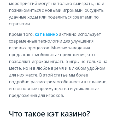
мероприятий могут не только выиграть, но и
познакомиться с новыми игроками, обсудить
удачные ходы или поделиться советами по
стратегии.
Кроме того,
кэт казино
активно использует
современные технологии для улучшения
игровых процессов. Многие заведения
предлагают мобильные приложения, что
позволяет игрокам играть в игры не только на
месте, но и в любое время и в любом удобном
для них месте. В этой статье мы более
подробно рассмотрим особенности кэт казино,
его основные преимущества и уникальные
предложения для игроков.
Что такое кэт казино?