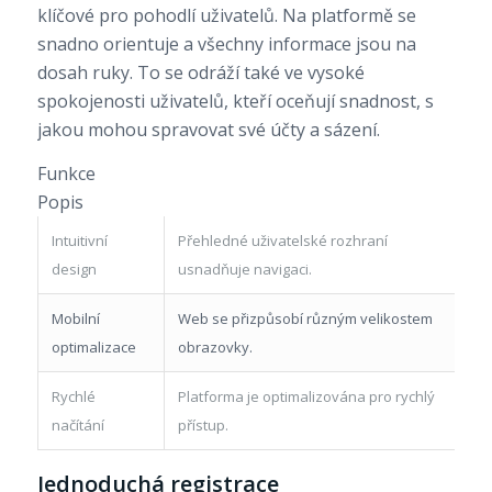
klíčové pro pohodlí uživatelů. Na platformě se
snadno orientuje a všechny informace jsou na
dosah ruky. To se odráží také ve vysoké
spokojenosti uživatelů, kteří oceňují snadnost, s
jakou mohou spravovat své účty a sázení.
Funkce
Popis
Intuitivní
Přehledné uživatelské rozhraní
design
usnadňuje navigaci.
Mobilní
Web se přizpůsobí různým velikostem
optimalizace
obrazovky.
Rychlé
Platforma je optimalizována pro rychlý
načítání
přístup.
Jednoduchá registrace