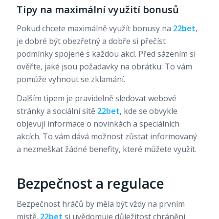
Tipy na maximální využití bonusů
Pokud chcete maximálně využít bonusy na
22bet
,
je dobré být obezřetný a dobře si přečíst
podmínky spojené s každou akcí. Před sázením si
ověřte, jaké jsou požadavky na obrátku. To vám
pomůže vyhnout se zklamání.
Dalším tipem je pravidelně sledovat webové
stránky a sociální sítě
22bet
, kde se obvykle
objevují informace o novinkách a speciálních
akcích. To vám dává možnost zůstat informovaný
a nezmeškat žádné benefity, které můžete využít.
Bezpečnost a regulace
Bezpečnost hráčů by měla být vždy na prvním
místě.
22bet
si uvědomuje důležitost chránění