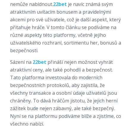
nemůže nabídnout.
22bet
je navíc známá svým
atraktivním uvítacím bonusem a pravidelnými
akcemi pro své uživatele, což je další aspekt, který
přitahuje hráče. V tomto článku se podíváme na
různé aspekty této platformy, včetně jejího
uživatelského rozhraní, sortimentu her, bonusů a
bezpečnosti.
Sázení na
22bet
přináší nejen možnost vyhrát
atraktivní ceny, ale také pohodlí a bezpečnost.
Tato platforma investovala do moderních
bezpečnostních protokolů, aby zajistila, že
všechny transakce a osobní údaje uživatelů jsou
chráněny. To dává hráčům jistotu, že jejich herní
zážitek bude nejen zábavný, ale také bezpečný.
Nyní se na platformu podíváme blíže a zjistíme, co
všechno nabízí.