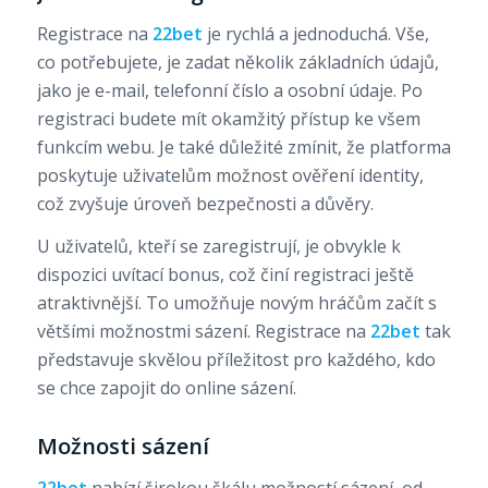
Registrace na
22bet
je rychlá a jednoduchá. Vše,
co potřebujete, je zadat několik základních údajů,
jako je e-mail, telefonní číslo a osobní údaje. Po
registraci budete mít okamžitý přístup ke všem
funkcím webu. Je také důležité zmínit, že platforma
poskytuje uživatelům možnost ověření identity,
což zvyšuje úroveň bezpečnosti a důvěry.
U uživatelů, kteří se zaregistrují, je obvykle k
dispozici uvítací bonus, což činí registraci ještě
atraktivnější. To umožňuje novým hráčům začít s
většími možnostmi sázení. Registrace na
22bet
tak
představuje skvělou příležitost pro každého, kdo
se chce zapojit do online sázení.
Možnosti sázení
22bet
nabízí širokou škálu možností sázení, od