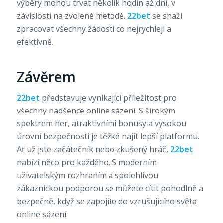
výběry mohou trvat několik hodin až dní, v
závislosti na zvolené metodě.
22bet
se snaží
zpracovat všechny žádosti co nejrychleji a
efektivně.
Závěrem
22bet
představuje vynikající příležitost pro
všechny nadšence online sázení. S širokým
spektrem her, atraktivními bonusy a vysokou
úrovní bezpečnosti je těžké najít lepší platformu.
Ať už jste začátečník nebo zkušený hráč,
22bet
nabízí něco pro každého. S moderním
uživatelským rozhraním a spolehlivou
zákaznickou podporou se můžete cítit pohodlně a
bezpečně, když se zapojíte do vzrušujícího světa
online sázení.