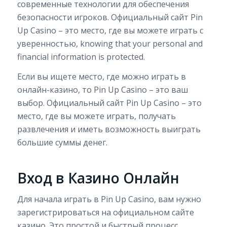
современные технологии для обеспечения
безопасности игроков. Официальный сайт Pin
Up Casino – это место, где вы можете играть с
уверенностью, knowing that your personal and
financial information is protected.
Если вы ищете место, где можно играть в
онлайн-казино, то Pin Up Casino – это ваш
выбор. Официальный сайт Pin Up Casino – это
место, где вы можете играть, получать
развлечения и иметь возможность выиграть
большие суммы денег.
Вход в Казино Онлайн
Для начала играть в Pin Up Casino, вам нужно
зарегистрироваться на официальном сайте
казино. Это простой и быстрый процесс,