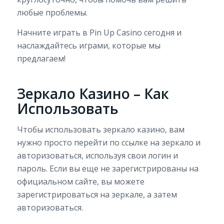
любые проблемы.
Начните играть в Pin Up Casino сегодня и
наслаждайтесь играми, которые мы
предлагаем!
Зеркало Казино – Как
Использовать
Чтобы использовать зеркало казино, вам
нужно просто перейти по ссылке на зеркало и
авторизоваться, используя свои логин и
пароль. Если вы еще не зарегистрированы на
официальном сайте, вы можете
зарегистрироваться на зеркале, а затем
авторизоваться.