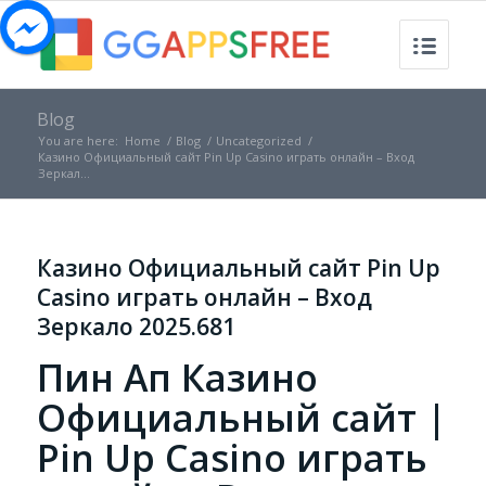
Blog
You are here:
Home
/
Blog
/
Uncategorized
/
Казино Официальный сайт Pin Up Casino играть онлайн – Вход
Зеркал...
Казино Официальный сайт Pin Up
Casino играть онлайн – Вход
Зеркало 2025.681
Пин Ап Казино
Официальный сайт |
Pin Up Casino играть