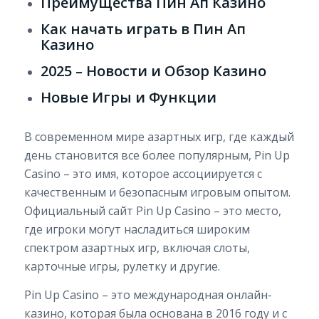
Преимущества Пин Ап Казино
Как начать играть в Пин Ап
Казино
2025 – Новости и Обзор Казино
Новые Игры и Функции
В современном мире азартных игр, где каждый
день становится все более популярным, Pin Up
Casino – это имя, которое ассоциируется с
качественным и безопасным игровым опытом.
Официальный сайт Pin Up Casino – это место,
где игроки могут насладиться широким
спектром азартных игр, включая слоты,
карточные игры, рулетку и другие.
Pin Up Casino – это международная онлайн-
казино, которая была основана в 2016 году и с