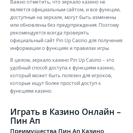
Важно отметить, что зеркало казино не
является официальным сайтом, и все функции,
доступные на зеркале, могут быть изменены
или обновлены без предупреждения. Поэтому
рекомендуется всегда проверять
официальный сайт Pin Up Casino для получения
информации о функциях и правилах игры.
В целом, зеркало казино Pin Up Casino – это
удобный способ доступа к функциям казино,
который может быть полезен для игроков,
которые ищут более простой доступ к
функциям казино.
Играть в Казино Онлайн –
Пин Ап
Преимущества Пин Ап Казино