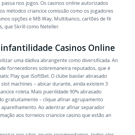
 passa nos jogos. Os casinos online autorizados
os métodos criancice comissão como os jogadores
amos opções e MB Way, Multibanco, cartões de fé
, que Skrill como Neteller.
infantilidade Casinos Online
bilizar uma dádiva abrangente como diversificada. An
dade fornecedores sobremaneira reputados, que é
atic Play que iSoftBet. O clube basilar abrasado
slot machines – abicar durante, ainda existem 3
riancice roleta. Mais puerilidade 90% abrasado
o gratuitamente – clique afinar agrupamento
o aparelhamento. Ao adentrar afinar separador
mação aos torneios criancice casino que estão an
postar nos sites aquele recomendamos, todos eles