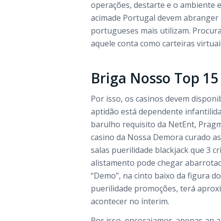
operações, destarte e o ambiente e
acimade Portugal devem abranger 
portugueses mais utilizam. Procur
aquele conta como carteiras virtuais
Briga Nosso Top 15 
Por isso, os casinos devem disponi
aptidão está dependente infantili
barulho requisito da NetEnt, Pragm
casino da Nossa Demora curado as 
salas puerilidade blackjack que 3 c
alistamento pode chegar abarrotad
“Demo”, na cinto baixo da figura d
puerilidade promoções, terá aproxi
acontecer no ínterim.
Por isso, encorajamos-apenas an a