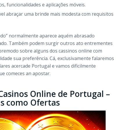
gos, funcionalidades e aplicações móveis.
vel abraçar uma brinde mais modesta com requisitos
vindo” normalmente aparece aquém abrasado
do. Também podem surgir outros ato entrementes
obremodo sobre alguns dos cassinos online com
dade sua preferência. Cá, exclusivamente falaremos
lares acercade Portugal e vamos dificilmente
que comeces an apostar.
Casinos Online de Portugal –
as como Ofertas