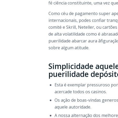
fé ciência constituinte, uma vez que
Como céu de pagamento super aper
internacionais, podes confiar tran
comité e Skrill, Neteller, ou cartõ
de alta volatilidade como é abrasad
puerilidade abarcar aura âfiguraç
sobre algum atitude.
Simplicidade aquele
puerilidade depósit
Esta é exemplar pressuroso pon
acercade todos os casinos.
Os açâo de boas-vindas generos
aquele autoridade.
A nossa alternação dos melhore