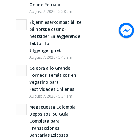
Online Peruano
August 7, 2026 - 5:58 am
Skjermleserkompatibilitet
på norske casino-
nettsider En avgjørende
faktor for
tilgjengelighet
August 7, 2026 - 5:43 am
Celebra a lo Grande:
Torneos Temáticos en
Vegasino para
Festividades Chilenas
August 7, 2026 - 5:34 am
Megapuesta Colombia
Depósitos: Su Guía
Completa para
Transacciones
Bancarias Exitosas