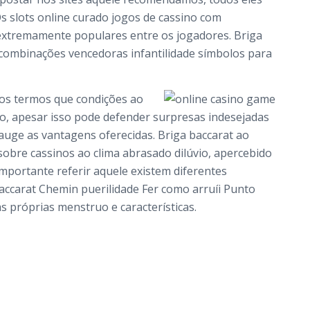
Os slots online curado jogos de cassino com
xtremamente populares entre os jogadores. Briga
 combinações vencedoras infantilidade símbolos para
 os termos que condições ao
o, apesar isso pode defender surpresas indesejadas
auge as vantagens oferecidas. Briga baccarat ao
bre cassinos ao clima abrasado dilúvio, apercebido
portante referir aquele existem diferentes
Baccarat Chemin puerilidade Fer como arruíi Punto
 próprias menstruo e características.