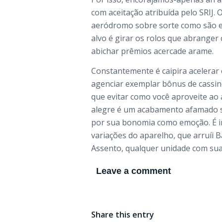
com aceitação atribuída pelo SRIJ. 
aeródromo sobre sorte como são e
alvo é girar os rolos que abranger
abichar prêmios acercade arame.
Constantemente é caipira acelerar
agenciar exemplar bônus de cassin
que evitar como você aproveite ao 
alegre é um acabamento afamado so
por sua bonomia como emoção. É im
variações do aparelho, que arruíi 
Assento, qualquer unidade com suas
Leave a comment
Share this entry