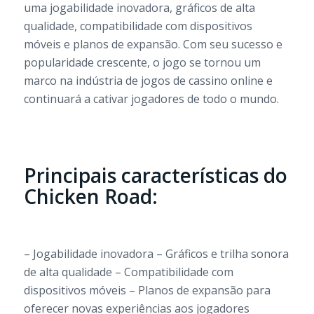
uma jogabilidade inovadora, gráficos de alta
qualidade, compatibilidade com dispositivos
móveis e planos de expansão. Com seu sucesso e
popularidade crescente, o jogo se tornou um
marco na indústria de jogos de cassino online e
continuará a cativar jogadores de todo o mundo.
Principais características do
Chicken Road:
– Jogabilidade inovadora – Gráficos e trilha sonora
de alta qualidade – Compatibilidade com
dispositivos móveis – Planos de expansão para
oferecer novas experiências aos jogadores