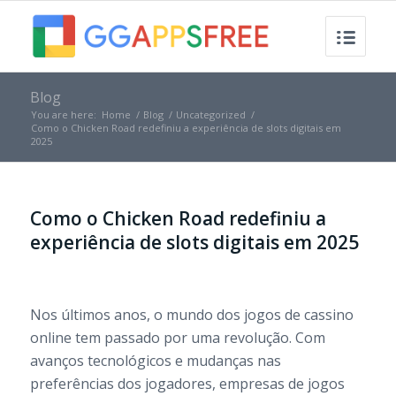
Blog
You are here:
Home
/
Blog
/
Uncategorized
/
Como o Chicken Road redefiniu a experiência de slots digitais em
2025
Como o Chicken Road redefiniu a
experiência de slots digitais em 2025
Nos últimos anos, o mundo dos jogos de cassino
online tem passado por uma revolução. Com
avanços tecnológicos e mudanças nas
preferências dos jogadores, empresas de jogos