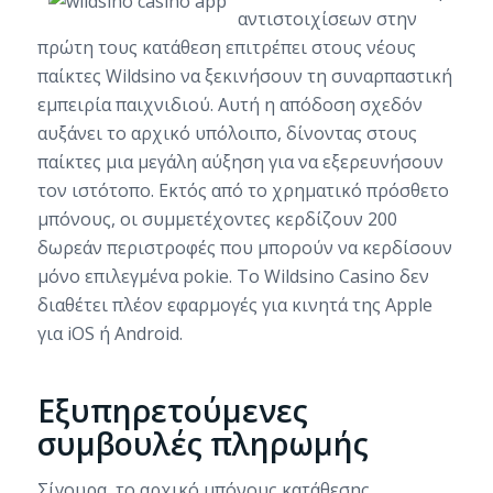
αντιστοιχίσεων στην
πρώτη τους κατάθεση επιτρέπει στους νέους
παίκτες Wildsino να ξεκινήσουν τη συναρπαστική
εμπειρία παιχνιδιού. Αυτή η απόδοση σχεδόν
αυξάνει το αρχικό υπόλοιπο, δίνοντας στους
παίκτες μια μεγάλη αύξηση για να εξερευνήσουν
τον ιστότοπο. Εκτός από το χρηματικό πρόσθετο
μπόνους, οι συμμετέχοντες κερδίζουν 200
δωρεάν περιστροφές που μπορούν να κερδίσουν
μόνο επιλεγμένα pokie. Το Wildsino Casino δεν
διαθέτει πλέον εφαρμογές για κινητά της Apple
για iOS ή Android.
Εξυπηρετούμενες
συμβουλές πληρωμής
Σίγουρα, το αρχικό μπόνους κατάθεσης