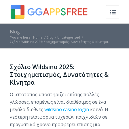
Blog
You are here:
Home
/
Blog
/
Uncategorized
/
Σχόλιο Wildsino 2025: Στοιχηματισμός, Δυνατότητες & Κίνητρα...
Σχόλιο Wildsino 2025:
Στοιχηματισμός, Δυνατότητες &
Κίνητρα
Ο ιστότοπος υποστηρίζει επίσης πολλές
γλώσσες, επομένως είναι διαθέσιμος σε ένα
μεγάλο διεθνές
wildsino casino login
κοινό. Η
νεότερη πλατφόρμα τυχερών παιχνιδιών σε
πραγματικό χρόνο προσφέρει επίσης μια