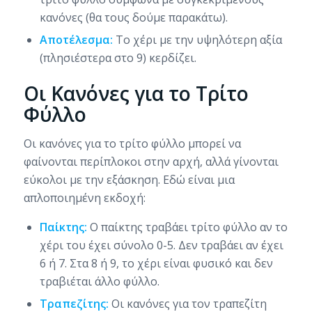
κανόνες (θα τους δούμε παρακάτω).
Αποτέλεσμα:
Το χέρι με την υψηλότερη αξία
(πλησιέστερα στο 9) κερδίζει.
Οι Κανόνες για το Τρίτο
Φύλλο
Οι κανόνες για το τρίτο φύλλο μπορεί να
φαίνονται περίπλοκοι στην αρχή, αλλά γίνονται
εύκολοι με την εξάσκηση. Εδώ είναι μια
απλοποιημένη εκδοχή:
Παίκτης:
Ο παίκτης τραβάει τρίτο φύλλο αν το
χέρι του έχει σύνολο 0-5. Δεν τραβάει αν έχει
6 ή 7. Στα 8 ή 9, το χέρι είναι φυσικό και δεν
τραβιέται άλλο φύλλο.
Τραπεζίτης:
Οι κανόνες για τον τραπεζίτη