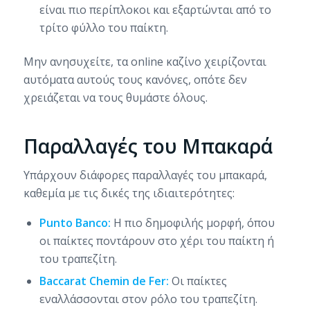
είναι πιο περίπλοκοι και εξαρτώνται από το
τρίτο φύλλο του παίκτη.
Μην ανησυχείτε, τα online καζίνο χειρίζονται
αυτόματα αυτούς τους κανόνες, οπότε δεν
χρειάζεται να τους θυμάστε όλους.
Παραλλαγές του Μπακαρά
Υπάρχουν διάφορες παραλλαγές του μπακαρά,
καθεμία με τις δικές της ιδιαιτερότητες:
Punto Banco:
Η πιο δημοφιλής μορφή, όπου
οι παίκτες ποντάρουν στο χέρι του παίκτη ή
του τραπεζίτη.
Baccarat Chemin de Fer:
Οι παίκτες
εναλλάσσονται στον ρόλο του τραπεζίτη.