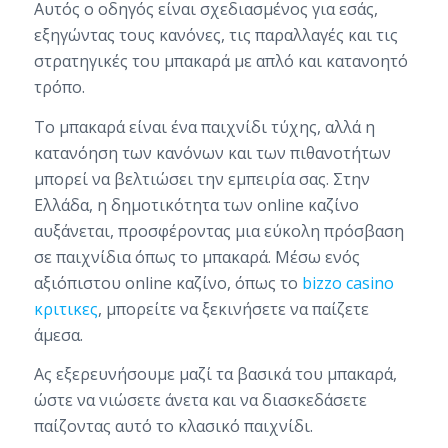
Αυτός ο οδηγός είναι σχεδιασμένος για εσάς,
εξηγώντας τους κανόνες, τις παραλλαγές και τις
στρατηγικές του μπακαρά με απλό και κατανοητό
τρόπο.
Το μπακαρά είναι ένα παιχνίδι τύχης, αλλά η
κατανόηση των κανόνων και των πιθανοτήτων
μπορεί να βελτιώσει την εμπειρία σας. Στην
Ελλάδα, η δημοτικότητα των online καζίνο
αυξάνεται, προσφέροντας μια εύκολη πρόσβαση
σε παιχνίδια όπως το μπακαρά. Μέσω ενός
αξιόπιστου online καζίνο, όπως το
bizzo casino
κριτικες
, μπορείτε να ξεκινήσετε να παίζετε
άμεσα.
Ας εξερευνήσουμε μαζί τα βασικά του μπακαρά,
ώστε να νιώσετε άνετα και να διασκεδάσετε
παίζοντας αυτό το κλασικό παιχνίδι.