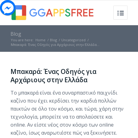
Blog
You are here:
Home
/
Blog
/
Uncategorized
/
Μπακαρά: Ένας Οδηγός για Αρχάριους στην Ελλάδα...
Μπακαρά: Ένας Οδηγός για
Αρχάριους στην Ελλάδα
Το μπακαρά είναι ένα συναρπαστικό παιχνίδι
καζίνο που έχει κερδίσει την καρδιά πολλών
παικτών σε όλο τον κόσμο, και τώρα, χάρη στην
τεχνολογία, μπορείτε να το απολαύσετε και
online. Αν είστε νέος στον κόσμο των online
καζίνο, ίσως αναρωτιέστε πώς να ξεκινήσετε.