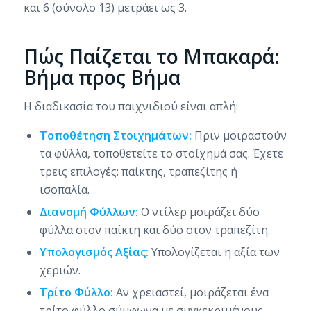
και 6 (σύνολο 13) μετράει ως 3.
Πώς Παίζεται το Μπακαρά:
Βήμα προς Βήμα
Η διαδικασία του παιχνιδιού είναι απλή:
Τοποθέτηση Στοιχημάτων:
Πριν μοιραστούν
τα φύλλα, τοποθετείτε το στοίχημά σας. Έχετε
τρεις επιλογές: παίκτης, τραπεζίτης ή
ισοπαλία.
Διανομή Φύλλων:
Ο ντίλερ μοιράζει δύο
φύλλα στον παίκτη και δύο στον τραπεζίτη.
Υπολογισμός Αξίας:
Υπολογίζεται η αξία των
χεριών.
Τρίτο Φύλλο:
Αν χρειαστεί, μοιράζεται ένα
τρίτο φύλλο σύμφωνα με συγκεκριμένους