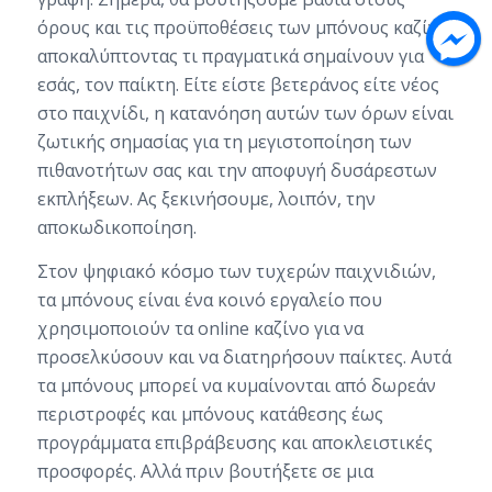
όρους και τις προϋποθέσεις των μπόνους καζίνο,
αποκαλύπτοντας τι πραγματικά σημαίνουν για
εσάς, τον παίκτη. Είτε είστε βετεράνος είτε νέος
στο παιχνίδι, η κατανόηση αυτών των όρων είναι
ζωτικής σημασίας για τη μεγιστοποίηση των
πιθανοτήτων σας και την αποφυγή δυσάρεστων
εκπλήξεων. Ας ξεκινήσουμε, λοιπόν, την
αποκωδικοποίηση.
Στον ψηφιακό κόσμο των τυχερών παιχνιδιών,
τα μπόνους είναι ένα κοινό εργαλείο που
χρησιμοποιούν τα online καζίνο για να
προσελκύσουν και να διατηρήσουν παίκτες. Αυτά
τα μπόνους μπορεί να κυμαίνονται από δωρεάν
περιστροφές και μπόνους κατάθεσης έως
προγράμματα επιβράβευσης και αποκλειστικές
προσφορές. Αλλά πριν βουτήξετε σε μια