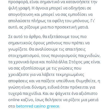
προσφορά, είναι σημαντικό να κατανοήσετε την
ψιλή γραφή. Η άγνοια μπορεί να οδηγήσει σε
απογοήτευση και μπορεί να σας εμποδίσει να
απολαύσετε πλήρως τα οφέλη του μπόνους. Γι’
αυτό, ας ρίξουμε μια πιο προσεκτική ματιά.
Σε αυτό το άρθρο, θα εξετάσουμε τους πιο
σημαντικούς όρους μπόνους που πρέπει να
γνωρίζετε. Θα αναλύσουμε τις απαιτήσεις
στοιχηματισμού, τους περιορισμούς παιχνιδιών,
τα χρονικά όρια και πολλά άλλα. Στόχος μας είναι
να σας εξοπλίσουμε με τις γνώσεις που
χρειάζεστε για να λάβετε τεκμηριωμένες
αποφάσεις και να παίξετε υπεύθυνα. Θυμηθείτε, η
γνώση είναι δύναμη, ειδικά όταν πρόκειται για
τυχερά παιχνίδια. Και αν ψάχνετε ένα αξιόπιστο
online καζίνο, ίσως θελήσετε να ρίξετε μια ματιά
στο
betonred casino greece
.