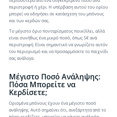
περισσότερα από ένα συγκεκριμένο ποσό ανά
περιστροφή ή χέρι. Η υπέρβαση αυτού του ορίου
μπορεί να οδηγήσει σε κατάσχεση του μπόνους
και των κερδών σας.
Το μέγιστο όριο πονταρίσματος ποικίλλει, αλλά
είναι συνήθως ένα μικρό ποσό, όπως 5€ ανά
περιστροφή. Είναι σημαντικό να γνωρίζετε αυτόν
τον περιορισμό και να προσαρμόσετε το παιχνίδι
σας ανάλογα.
Μέγιστο Ποσό Ανάληψης:
Πόσα Μπορείτε να
Κερδίσετε;
Ορισμένα μπόνους έχουν ένα μέγιστο ποσό
ανάληψης. Αυτό σημαίνει ότι, ανεξάρτητα από το
πόσο κερδίζετε, μπορείτε να κάνετε ανάληψη