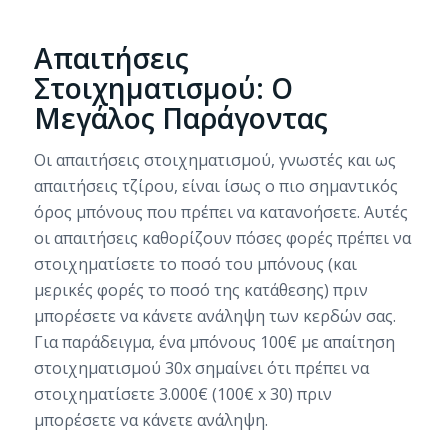
Απαιτήσεις
Στοιχηματισμού: Ο
Μεγάλος Παράγοντας
Οι απαιτήσεις στοιχηματισμού, γνωστές και ως
απαιτήσεις τζίρου, είναι ίσως ο πιο σημαντικός
όρος μπόνους που πρέπει να κατανοήσετε. Αυτές
οι απαιτήσεις καθορίζουν πόσες φορές πρέπει να
στοιχηματίσετε το ποσό του μπόνους (και
μερικές φορές το ποσό της κατάθεσης) πριν
μπορέσετε να κάνετε ανάληψη των κερδών σας.
Για παράδειγμα, ένα μπόνους 100€ με απαίτηση
στοιχηματισμού 30x σημαίνει ότι πρέπει να
στοιχηματίσετε 3.000€ (100€ x 30) πριν
μπορέσετε να κάνετε ανάληψη.