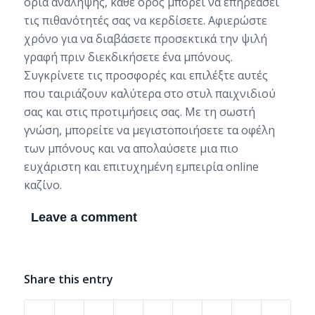
όρια ανάληψης, κάθε όρος μπορεί να επηρεάσει
τις πιθανότητές σας να κερδίσετε. Αφιερώστε
χρόνο για να διαβάσετε προσεκτικά την ψιλή
γραφή πριν διεκδικήσετε ένα μπόνους.
Συγκρίνετε τις προσφορές και επιλέξτε αυτές
που ταιριάζουν καλύτερα στο στυλ παιχνιδιού
σας και στις προτιμήσεις σας. Με τη σωστή
γνώση, μπορείτε να μεγιστοποιήσετε τα οφέλη
των μπόνους και να απολαύσετε μια πιο
ευχάριστη και επιτυχημένη εμπειρία online
καζίνο.
Leave a comment
Share this entry