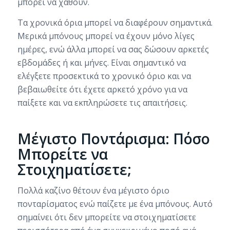
μπορεί να χαθούν.
Τα χρονικά όρια μπορεί να διαφέρουν σημαντικά.
Μερικά μπόνους μπορεί να έχουν μόνο λίγες
ημέρες, ενώ άλλα μπορεί να σας δώσουν αρκετές
εβδομάδες ή και μήνες. Είναι σημαντικό να
ελέγξετε προσεκτικά το χρονικό όριο και να
βεβαιωθείτε ότι έχετε αρκετό χρόνο για να
παίξετε και να εκπληρώσετε τις απαιτήσεις.
Μέγιστο Ποντάρισμα: Πόσο
Μπορείτε να
Στοιχηματίσετε;
Πολλά καζίνο θέτουν ένα μέγιστο όριο
πονταρίσματος ενώ παίζετε με ένα μπόνους. Αυτό
σημαίνει ότι δεν μπορείτε να στοιχηματίσετε