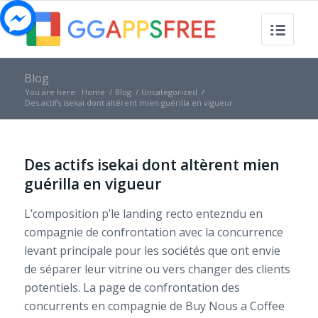
Blog
You are here:
Home
/
Blog
/
Uncategorized
/
Des actifs isekai dont altèrent mien guérilla en vigueur
Des actifs isekai dont altèrent mien
guérilla en vigueur
L’composition p’le landing recto entezndu en
compagnie de confrontation avec la concurrence
levant principale pour les sociétés que ont envie
de séparer leur vitrine ou vers changer des clients
potentiels. La page de confrontation des
concurrents en compagnie de Buy Nous a Coffee