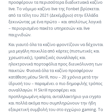
προσφέρουν τα περισσότερα διαδικτυακά καζίνο
live. Το νόμιμο καζίνο live της Fonbet βρίσκεται
από τα τέλη του 2021 (Δεκέμβριο) στην Ελλάδα
ξεκινώντας με ένα πρώτο – και απολύτως λογικά
– περιορισμένο πακέτο υπηρεσιών και live
παιχνιδιών.
Και γιαυτό όλα τα καζίνο φροντίζουν να δέχονται
μια μεγάλη ποικιλία από κάρτες (πιστωτικές και
χρεωστικές), τραπεζικές συναλλαγές και
ηλεκτρονικά πορτοφόλια προς διευκόλυνση των
παικτών. Φυσικά όλα τα καζίνο προσφέρουν
κατάθεση μέσω Skrill, που – 20 χρόνια μετά την
ίδρυσή του – παραμένει ο πιο δημοφιλής τρόπος
συναλλαγών. Η Skrill προσφέρει και
προπληρωμένη κάρτα, ανταλλακτήριο για crypto
και πολλά ακόμα που συμπληρώνουν την ήδη
εξαιρετική συμβολή του στο εγχώριο gaming. Το