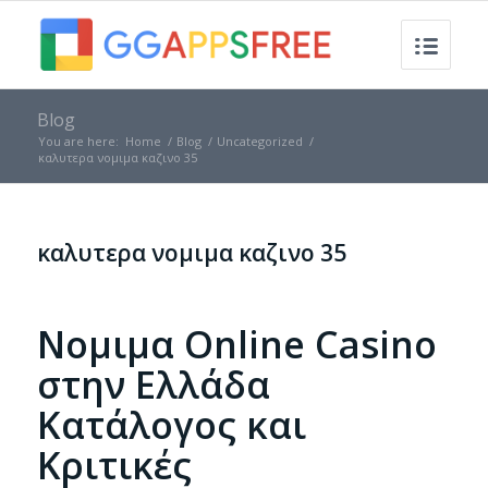
Blog
You are here:
Home
/
Blog
/
Uncategorized
/
καλυτερα νομιμα καζινο 35
καλυτερα νομιμα καζινο 35
Νομιμα Online Casino
στην Ελλάδα
Κατάλογος και
Κριτικές